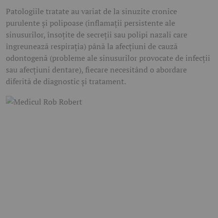
Patologiile tratate au variat de la
sinuzite cronice
purulente și polipoase
(inflamații persistente ale
sinusurilor, însoțite de secreții sau polipi nazali care
îngreunează respirația)
până la
afecțiuni de cauză
odontogenă
(probleme ale sinusurilor provocate de infecții
sau afecțiuni dentare)
, fiecare necesitând o abordare
diferită de diagnostic și tratament.