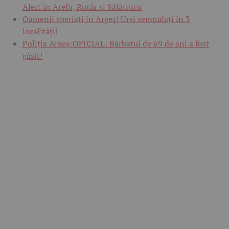
Alert în Arefu, Rucăr și Sălătrucu
Oamenii speriați în Argeș! Urși semnalați în 3
localități!
Poliția Argeș/OFICIAL: Bărbatul de 69 de ani a fost
găsit!