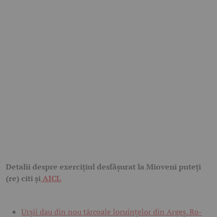
Detalii despre exercițiul desfășurat la Mioveni puteți
(re) citi și
AICI.
Urșii dau din nou târcoale locuințelor din Argeș. Ro-