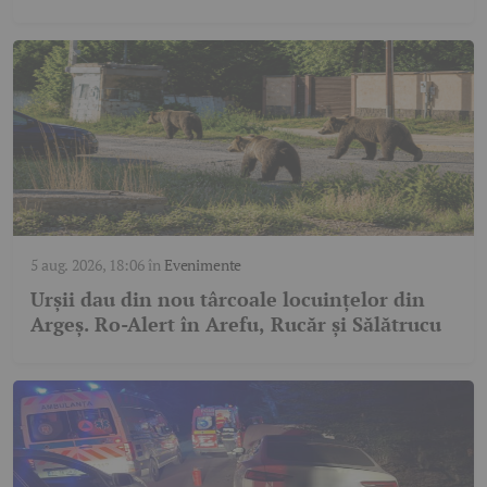
5 aug. 2026, 18:06
în
Evenimente
Urșii dau din nou târcoale locuințelor din
Argeș. Ro-Alert în Arefu, Rucăr și Sălătrucu