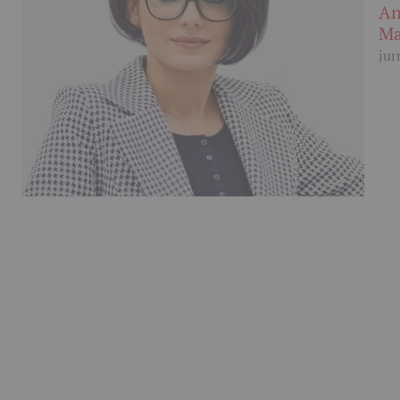
An
Ma
jur