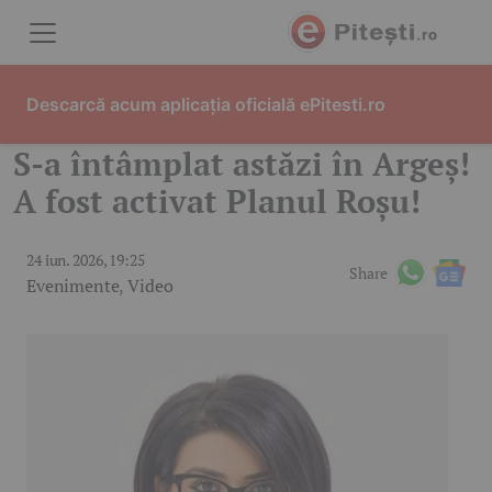
Skip to content
Descarcă acum aplicația oficială ePitesti.ro
S-a întâmplat astăzi în Argeș!
A fost activat Planul Roșu!
24 iun. 2026, 19:25
Share
Evenimente
,
Video