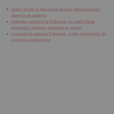
Argeș. Tineri în pericol pe munte! Salvamontiștii
intervin de urgență
Incendiu puternic la Priboieni, în Argeș! Două
gospodării afectate, persoană cu arsuri!
Incendiu în comuna Priboieni, Argeș. Intervenție de
urgență a pompierilor