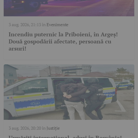
3 aug. 2026, 21:13
în
Evenimente
Incendiu puternic la Priboieni, în Argeș!
Două gospodării afectate, persoană cu
arsuri!
3 aug. 2026, 20:20
în
Justiție
Urmăriți internațional, aduși în România!