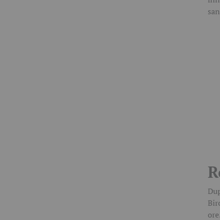
san
R
Dup
Bir
ore