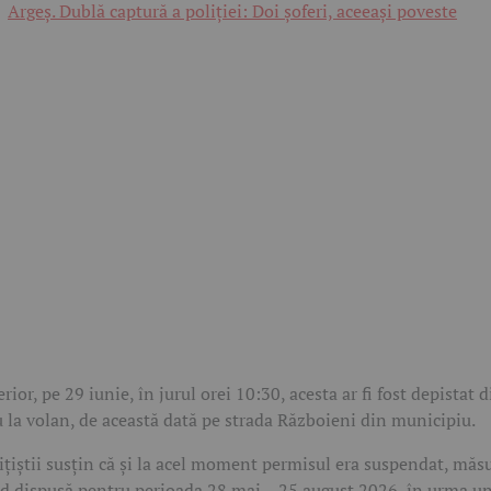
Argeș. Dublă captură a poliției: Doi șoferi, aceeași poveste
erior, pe 29 iunie, în jurul orei 10:30, acesta ar fi fost depistat d
 la volan, de această dată pe strada Războieni din municipiu.
ițiștii susțin că și la acel moment permisul era suspendat, măs
nd dispusă pentru perioada 28 mai – 25 august 2026, în urma u