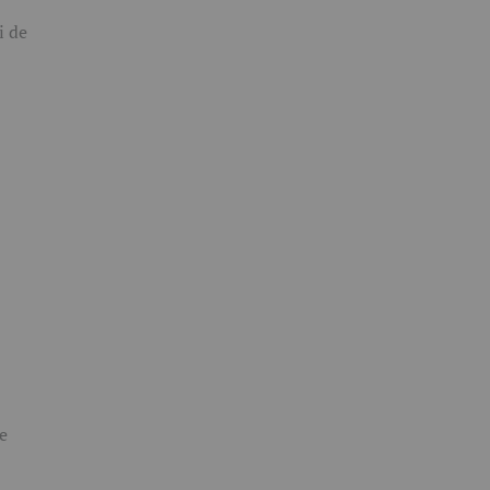
i de
re