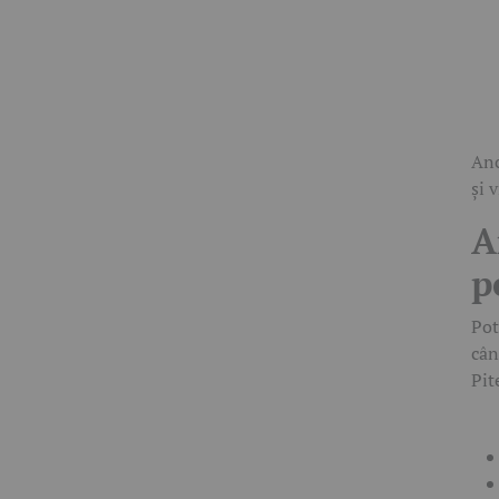
Anc
și 
A
p
Pot
cân
Pit