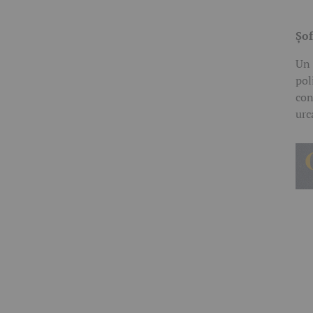
Șof
Un 
pol
con
urc