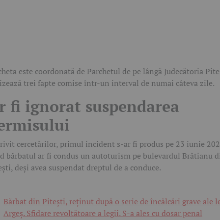
heta este coordonată de Parchetul de pe lângă Judecătoria Pite
vizează trei fapte comise într-un interval de numai câteva zile.
r fi ignorat suspendarea
ermisului
rivit cercetărilor, primul incident s-ar fi produs pe 23 iunie 202
d bărbatul ar fi condus un autoturism pe bulevardul Brătianu d
ești, deși avea suspendat dreptul de a conduce.
Bărbat din Pitești, reținut după o serie de încălcări grave ale l
Argeș. Sfidare revoltătoare a legii. S-a ales cu dosar penal