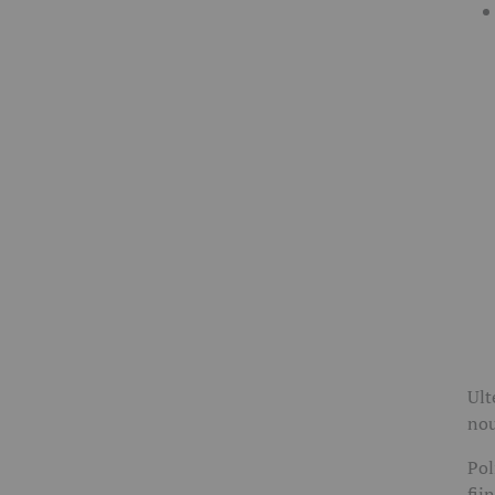
Ult
nou
Pol
fii