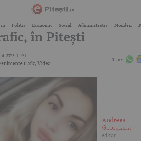
ofer de 68 de ani, grav 
viu
Politic
Economic
Social
Administrativ
Monden
T
rafic, în Pitești
iul. 2026, 14:31
Share
venimente trafic
,
Video
Andreea
Georgiana
editor