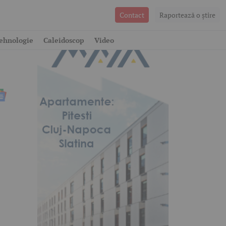
Contact
Raportează o ştire
în
ehnologie
Caleidoscop
Video