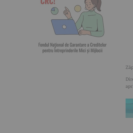
Zăp
Dir
apr