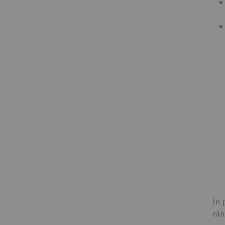
În 
cân