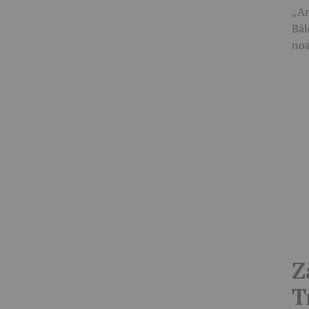
„Am
Bâl
noa
Z
T