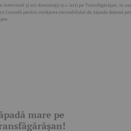
 intervenit și azi dimineață (n.r. ieri) pe Transfăgărășan, în z
ea Cascadă pentru curățarea carosabilului de zăpada depusă pe
pte.
ăpadă mare pe
ransfăgărășan!