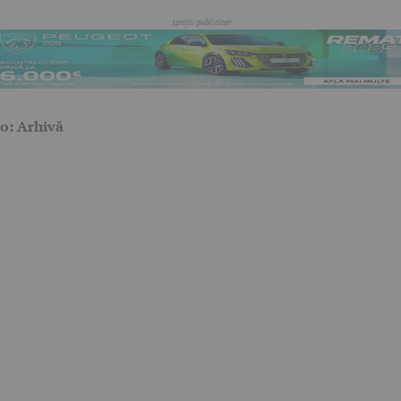
o: Arhivă