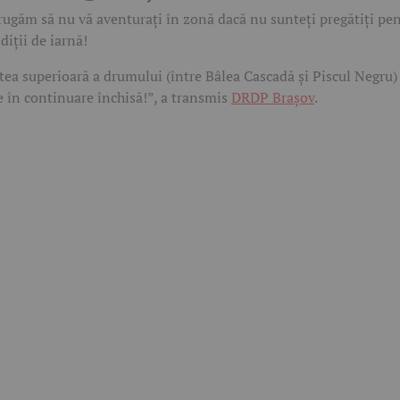
rugăm să nu vă aventurați în zonă dacă nu sunteți pregătiți pe
diții de iarnă!
tea superioară a drumului (între Bâlea Cascadă și Piscul Negru)
e în continuare închisă!”, a transmis
DRDP Brașov
.