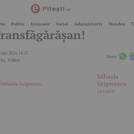
ăpadă mare pe
viu
Politic
Economic
Social
Administrativ
Monden
T
ransfăgărășan!
 apr. 2024, 14:27
Share
iri
,
Video
Mihaela
Grigorescu
jurnalist