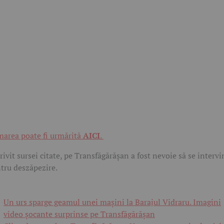
marea poate fi urmărită
AICI
.
rivit sursei citate, pe Transfăgărășan a fost nevoie să se intervi
tru deszăpezire.
Un urs sparge geamul unei mașini la Barajul Vidraru. Imagini
video șocante surprinse pe Transfăgărășan