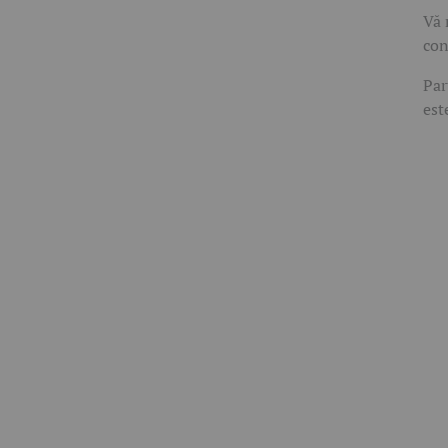
Vă 
con
Par
est