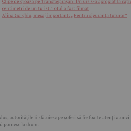
Clipe de groază pe Transfăgărășan: Un urs s-a apropiat la câți
centimetri de un turist. Totul a fost filmat
Alina Gorghiu, mesaj important: ,,Pentru siguranța tuturor”
plus, autoritățile îi sfătuiesc pe șoferi să fie foarte atenți atunci
d pornesc la drum.