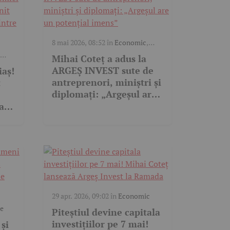
8 mai 2026, 08:52
în
Economic
,
Politic
Mihai Coteț a adus la
ARGEȘ INVEST sute de
iaș!
antreprenori, miniștri și
t
diplomați: „Argeșul are
un potențial imens”
a
29 apr. 2026, 09:02
în
Economic
e
Piteștiul devine capitala
investițiilor pe 7 mai!
și