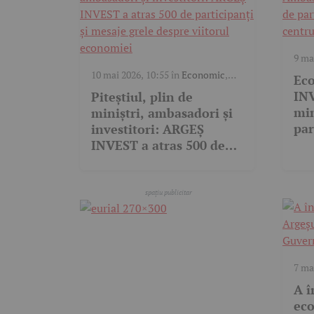
9 ma
10 mai 2026, 10:55
în
Economic
,
Eco
Video
IN
Piteștiul, plin de
min
miniștri, ambasadori și
par
investitori: ARGEȘ
Pit
INVEST a atras 500 de
inv
participanți și mesaje
grele despre viitorul
economiei
7 ma
Vid
A î
eco