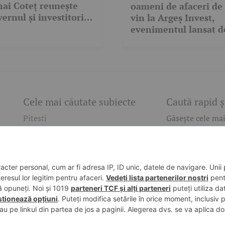
ai Coteț reunește
oameni de afaceri de
ernul și investitorii
vin la Argeș Invest,
Pitești
evenimentul lansat d
Mihai Coteț
Cele mai căutate subiecte
Caută rapid ș
Pitesti
Găsește cele mai
subiecte de inte
accident
cuvânt-cheie și 
Arges
nevoie!
politia
mioveni