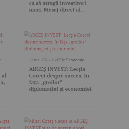
ca să atragă investitori
mari. Mesaj direct al
ambasadorilor
c
11 mai 2026, 16:03
în
Economic
,
Video
ARGEȘ INVEST: Lecția
 al
Coreei despre succes, în
ia,
fața „greilor”
diplomației și economiei