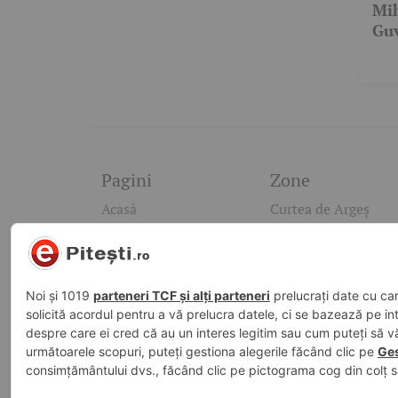
Mih
Guv
la 
Pagini
Zone
Acasă
Curtea de Argeș
Raportează-ne o știre
Pitești
Contact
Costești
Politică de
Mioveni
confidențialitate
Câmpulung