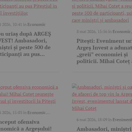
i 2026, 10:41
în
Economic
8 mai 2026, 15:56
în
Economic
,
u uriaș după ARGEȘ
Video
VEST! Ambasadori,
Pitești: Eveniment ur
iștri și peste 500 de
Argeș Invest a aduna
ticipanți au pus
„greii” economiei și
eștiul în centrul
politicii. Mihai Coteț 
estițiilor
reunit peste 500 de
participanți, printre
care miniștri și
ambasadori
i 2026, 15:03
în
Economic
,
eo
6 mai 2026, 18:09
în
Eveniment
nceput ofensiva
nomică a Argeșului!
Ambasadori, miniștri 