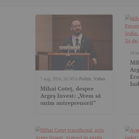
24 iu
Polit
Mih
Ar
Ec
7 aug. 2026, 20:30
în
Politic
,
Video
Ind
Mihai Coteț, despre
pun
Argeș Invest: „Vrem să
com
unim antreprenorii”