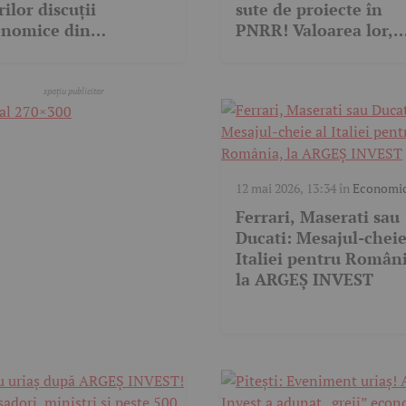
ilor discuții
sute de proiecte în
onomice din
PNRR! Valoarea lor,
ânia. Mesajul-cheie
enormă!
nsmis de oficiali
12 mai 2026, 13:34
în
Economi
Ferrari, Maserati sau
Ducati: Mesajul-cheie
Italiei pentru Român
la ARGEȘ INVEST