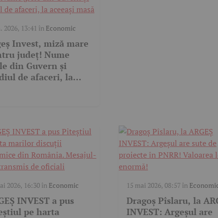
n. 2026, 13:41
în
Economic
eș Invest, miză mare
tru județ! Nume
le din Guvern și
iul de afaceri, la
eași masă
ai 2026, 16:30
în
Economic
15 mai 2026, 08:57
în
Economi
GEȘ INVEST a pus
Dragoș Pîslaru, la A
eștiul pe harta
INVEST: Argeșul are