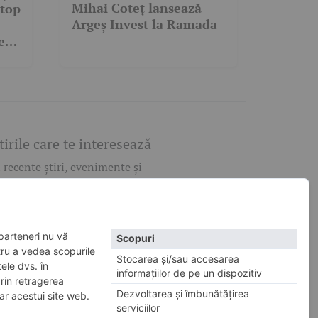
Mihai Coteț lansează
 top
Argeș Invest la Ramada
e
tirile care te interesează
 recente știri, evenimente și
res din orașul tău. Introdu un
descoperă informațiile de care ai
Caută