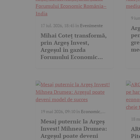
9 iu
17 iul. 2026, 18:45
în
Evenimente
Arg
pen
Mihai Coteț transformă,
gre
prin Argeș Invest,
med
Argeșul în gazda
ace
Forumului Economic
România–India
19 mai 2026, 09:10
în
Economic
,
Video
18 m
Mesaj puternic la Argeș
Invest! Mihnea Drumea:
AR
Argeșul poate deveni
Pit