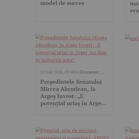
model de succes
mar
ec
Rom
tra
13 mai 2026, 09:48
în
Economic
,
Video
Președintele Senatului
Mircea Abrudean, la
Argeș Invest: „E
potențial uriaș în Argeș,
nu doar în industria
auto”