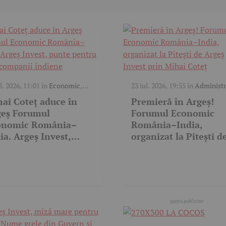
l. 2026, 11:01
în
Economic
,
23 iul. 2026, 19:55
în
Administr
ic
Economic
,
Politic
,
Video
ai Coteț aduce în
Premieră în Argeș!
geș Forumul
Forumul Economic
onomic România–
România–India,
ia. Argeș Invest,
organizat la Pitești d
te pentru 34 de
Argeș Invest prin Mi
panii indiene
Coteț