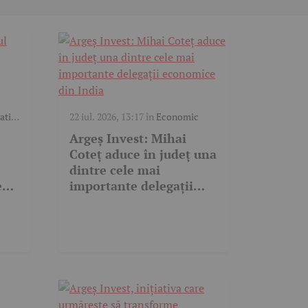
ativ
,
22 iul. 2026, 13:17
în
Economic
Argeș Invest: Mihai
Coteț aduce în județ una
dintre cele mai
e
importante delegații
hai
economice din India