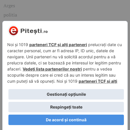
Arges
politia
mioveni
Caută rapid știrile care te interesează
Găsește cele mai recente știri, evenimente și subiecte de
interes din orașul tău. Introdu un cuvânt-cheie și descoperă
informațiile de care ai nevoie!
Caută
© 2026 ePitesti.ro | Toate drepturile rezervate. | Site
administrat de
WebFixer.ro