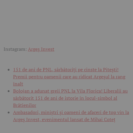
Instagram:
Argeș Invest
151 de ani de PNL, sărbătoriți pe cinste la Pitești!
Premii pentru oamenii care au ridicat Argeșul la rang
înalt
Bolojan a adunat greii PNL la Vila Florica! Liberalii au
sărbătorit 151 de ani de istorie în locul-simbol al
Brătienilor
Ambasadori, miniștri și oameni de afaceri de top vin la
Argeș Invest, evenimentul lansat de Mihai Coteț