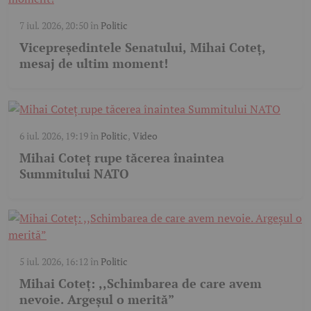
7 iul. 2026, 20:50
în
Politic
Vicepreședintele Senatului, Mihai Coteț,
mesaj de ultim moment!
6 iul. 2026, 19:19
în
Politic
,
Video
Mihai Coteț rupe tăcerea înaintea
Summitului NATO
5 iul. 2026, 16:12
în
Politic
Mihai Coteț: ,,Schimbarea de care avem
nevoie. Argeșul o merită”