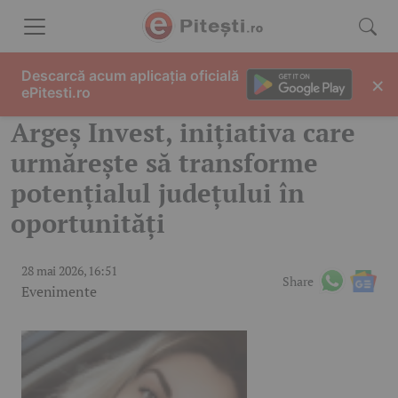
Skip to content
Descarcă acum aplicația oficială
×
ePitesti.ro
Argeș Invest, inițiativa care
urmărește să transforme
potențialul județului în
oportunități
28 mai 2026, 16:51
Share
Evenimente