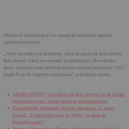
Ministrul a transmis și un mesaj de încredere pentru
mediul economic:
„Aveți încredere că România, când se așază să facă chestii,
face chestii. Când are oameni profesioniști, face chestii.
Banii europeni sunt perfuzii pentru mediul economic. 2027
poate fi an de creștere economică”, a declarat acesta.
ARGEȘ INVEST: Ce trebuie să facă Argeșul ca să atragă
investitori mari. Mesaj direct al ambasadorilor
Președintele Senatului Mircea Abrudean, la Argeș
Invest: „E potențial uriaș în Argeș, nu doar în
industria auto”
Ferrari, Maserati sau Ducati: Mesajul-cheie al Italiei