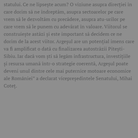
statului. Ce ne lipsește acum? O viziune asupra direcției în
care dorim să ne îndreptăm, asupra sectoarelor pe care
vrem să le dezvoltăm cu precădere, asupra atu-urilor pe
care vrem să le punem cu adevărat în valoare. Viitorul se
construiește astăzi și este important să decidem ce ne
dorim de la acest viitor. Argeșul are un potențial imens care
va fi amplificat o dată cu finalizarea autostrăzii Pitești-
Sibiu. Iar dacă vom ști să legăm infrastructura, investițiile
și resursa umană într-o strategie coerentă, Argeșul poate
deveni unul dintre cele mai puternice motoare economice
ale României” a declarat vicepreședintele Senatului, Mihai
Coteț.