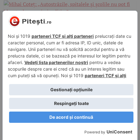
13 iul. 2026, 17:33
în
Politic
Mihai Coteț: „Autostrăzile, spitalele și
școlile nu pot fi blocate de negocieri
politice”
10 iul. 2026, 18:42
în
Politic
Întâlnire la nivel înalt între Mihai Coteț și
ambasadorul Indiei. Argeșul, în prim-plan