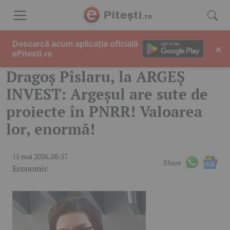
Skip to content
Descarcă acum aplicația oficială
×
ePitesti.ro
Dragoș Pîslaru, la ARGEȘ
INVEST: Argeșul are sute de
proiecte în PNRR! Valoarea
lor, enormă!
15 mai 2026, 08:57
Share
Economic