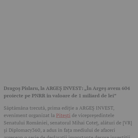
Dragoș Pîslaru, la ARGEȘ INVEST: „În Argeș avem 604
proiecte pe PNRR în valoare de 1 miliard de lei”
Săptămâna trecută, prima ediție a ARGEȘ INVEST,
eveniment organizat la
Pitești
de vicepreședintele
Senatului României, senatorul Mihai Coteț, alături de [VR]
și Diplomacy360, a adus în fața mediului de afaceri
argeșean o serie de declarații importante despre investiții,