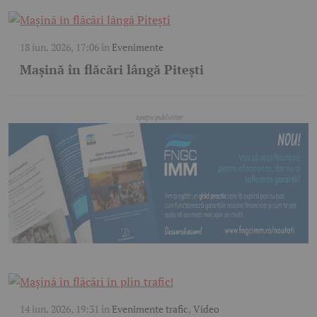
18 iun. 2026, 17:06
în
Evenimente
Mașină în flăcări lângă Pitești
14 iun. 2026, 19:31
în
Evenimente trafic
,
Video