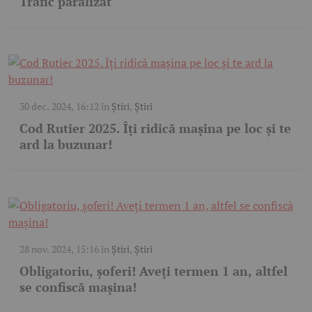
Trafic paralizat
30 dec. 2024, 16:12
în
Știri
,
Știri
Cod Rutier 2025. Îți ridică mașina pe loc și te
ard la buzunar!
28 nov. 2024, 15:16
în
Știri
,
Știri
Obligatoriu, șoferi! Aveți termen 1 an, altfel
se confiscă mașina!