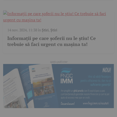
14 nov. 2024, 11:38
în
Știri
,
Știri
Informații pe care șoferii nu le știu! Ce
trebuie să faci urgent cu mașina ta!