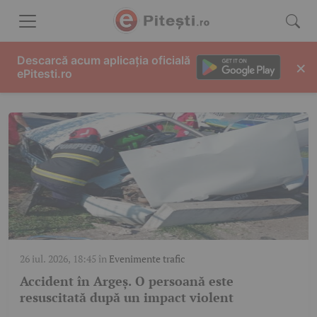
Skip to content
MASINA
Descarcă acum aplicația oficială
×
ePitesti.ro
26 iul. 2026, 18:45
în
Evenimente trafic
Accident în Argeș. O persoană este
resuscitată după un impact violent