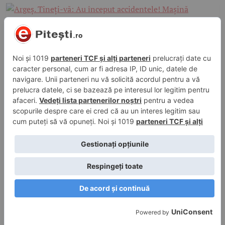
10 nov. 2024, 17:06
în
Știri
,
Știri
Argeș. Tineți-vă: Au început accidentele!
Mașină răsturnată spre Pitești
7 nov. 2024, 18:19
în
Știri
,
Știri
Cum pornești corect mașina iarna. Cât timp
tii contactul pus înainte de a porni motorul