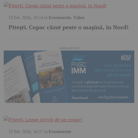
22 feb. 2026, 10:14
în
Evenimente
,
Video
Pitești. Copac căzut peste o mașină, în Nord!
21 feb. 2026, 16:17
în
Evenimente