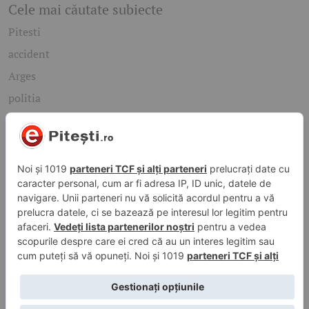
Cele mai căutate subiecte
Pitesti
accident
Arges
politia
mioveni
Caută rapid știrile care te interesează
Găsește cele mai recente știri, evenimente și subiecte de
interes din orașul tău. Introdu un cuvânt-cheie și descoperă
informațiile de care ai nevoie!
Caută