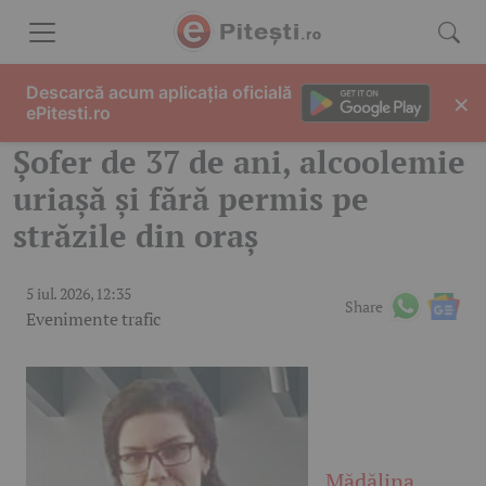
Skip to content
Descarcă acum aplicația oficială
×
ePitesti.ro
Șofer de 37 de ani, alcoolemie
uriașă și fără permis pe
străzile din oraș
5 iul. 2026, 12:35
Share
Evenimente trafic
Mădălina