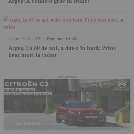
Argeș: A comis-o grav în trafic!
29 iun. 2026, 20:20
în
Evenimente trafic
Argeș. La 60 de ani, a dat-o în bară: Prins
beat mort la volan