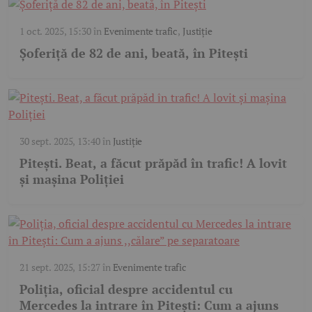
1 oct. 2025, 15:30
în
Evenimente trafic
,
Justiție
Șoferiță de 82 de ani, beată, în Pitești
30 sept. 2025, 13:40
în
Justiție
Pitești. Beat, a făcut prăpăd în trafic! A lovit
și mașina Poliției
21 sept. 2025, 15:27
în
Evenimente trafic
Poliția, oficial despre accidentul cu
Mercedes la intrare în Pitești: Cum a ajuns