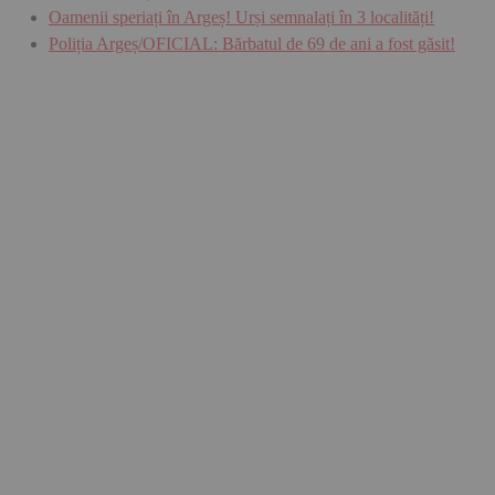
Oamenii speriați în Argeș! Urși semnalați în 3 localități!
Poliția Argeș/OFICIAL: Bărbatul de 69 de ani a fost găsit!