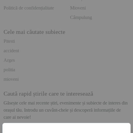
Politică de confidențialitate
Mioveni
Câmpulung
Cele mai căutate subiecte
Pitesti
accident
Arges
politia
mioveni
Caută rapid știrile care te interesează
Găsește cele mai recente știri, evenimente și subiecte de interes din
orașul tău. Introdu un cuvânt-cheie și descoperă informațiile de
care ai nevoie!