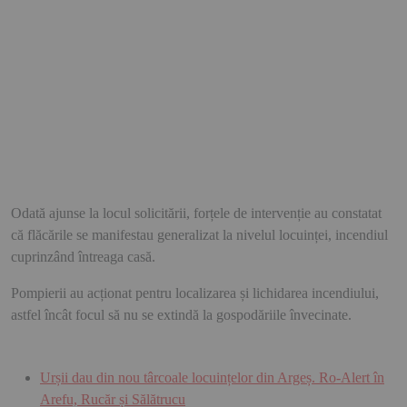
Odată ajunse la locul solicitării, forțele de intervenție au constatat
că flăcările se manifestau generalizat la nivelul locuinței, incendiul
cuprinzând întreaga casă.
Pompierii au acționat pentru localizarea și lichidarea incendiului,
astfel încât focul să nu se extindă la gospodăriile învecinate.
Urșii dau din nou târcoale locuințelor din Argeș. Ro-Alert în
Arefu, Rucăr și Sălătrucu