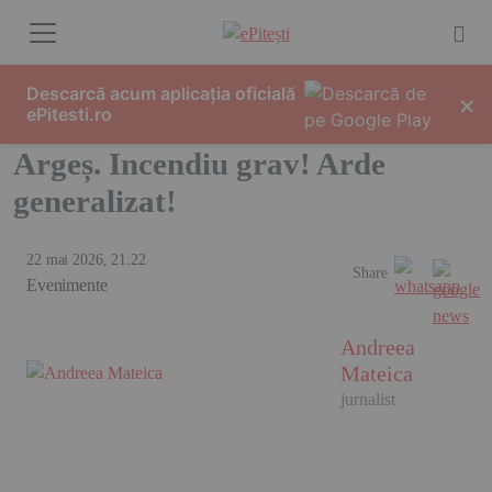
Skip to content
Descarcă acum aplicația oficială
×
ePitesti.ro
Argeș. Incendiu grav! Arde
generalizat!
22 mai 2026, 21:22
Share
Evenimente
Andreea
Mateica
jurnalist