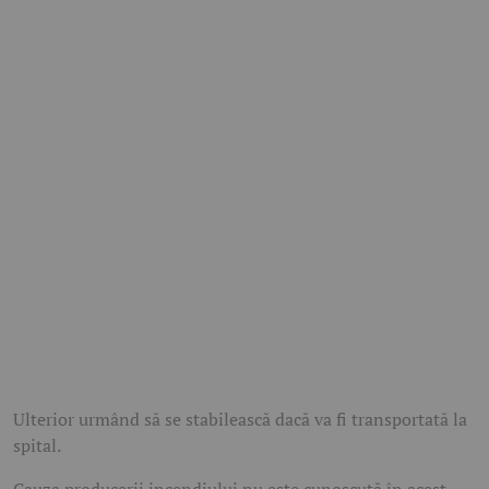
Ulterior urmând să se stabilească dacă va fi transportată la
spital.
Cauza producerii incendiului nu este cunoscută în acest