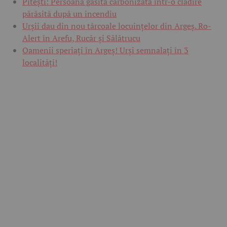
Pitești: Persoană găsită carbonizată într-o clădire
părăsită după un incendiu
Urșii dau din nou târcoale locuințelor din Argeș. Ro-
Alert în Arefu, Rucăr și Sălătrucu
Oamenii speriați în Argeș! Urși semnalați în 3
localități!