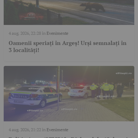
4 aug. 2026, 22:28
în
Evenimente
Oamenii speriați în Argeș! Urși semnalați în
3 localități!
4 aug. 2026, 21:22
în
Evenimente