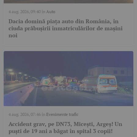
4 aug. 2026, 09:40
în
Auto
Dacia domină piața auto din România, în
ciuda prăbușirii înmatriculărilor de mașini
noi
4 aug. 2026, 07:46
în
Evenimente trafic
Accident grav, pe DN73, Micești, Argeș! Un
puști de 19 ani a băgat în spital 3 copii!