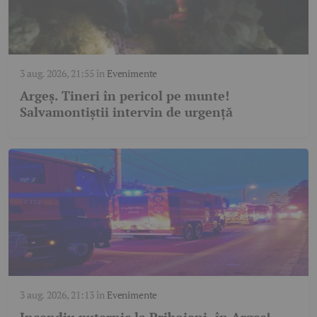
3 aug. 2026, 21:55
în
Evenimente
Argeș. Tineri în pericol pe munte!
Salvamontiștii intervin de urgență
3 aug. 2026, 21:13
în
Evenimente
Incendiu puternic la Priboieni, în Argeș!