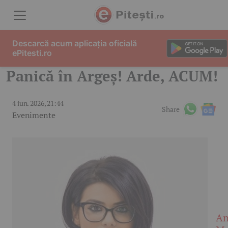
Skip to content
Descarcă acum aplicația oficială
ePitesti.ro
Panică în Argeș! Arde, ACUM!
4 iun. 2026, 21:44
Share
Evenimente
An