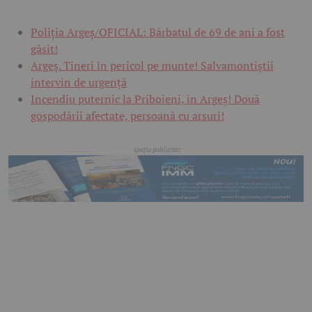
Poliția Argeș/OFICIAL: Bărbatul de 69 de ani a fost
găsit!
Argeș. Tineri în pericol pe munte! Salvamontiștii
intervin de urgență
Incendiu puternic la Priboieni, în Argeș! Două
gospodării afectate, persoană cu arsuri!