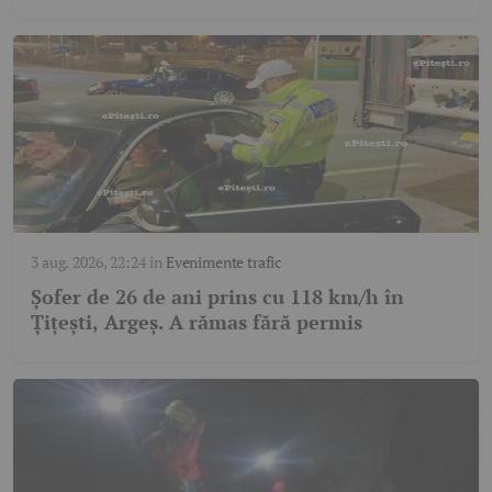
3 aug. 2026, 22:24
în
Evenimente trafic
Șofer de 26 de ani prins cu 118 km/h în
Țițești, Argeș. A rămas fără permis