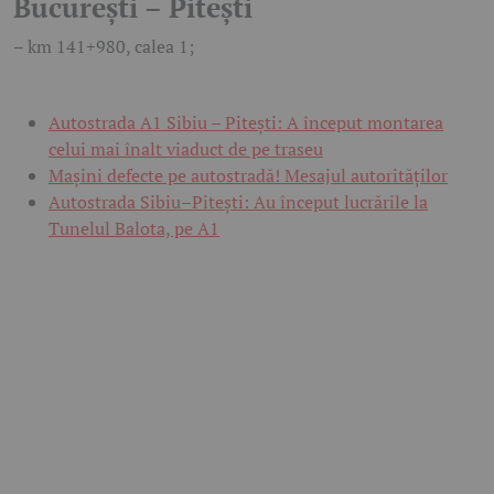
București – Pitești
– km 141+980, calea 1;
Autostrada A1 Sibiu – Pitești: A început montarea
celui mai înalt viaduct de pe traseu
Mașini defecte pe autostradă! Mesajul autorităților
Autostrada Sibiu–Pitești: Au început lucrările la
Tunelul Balota, pe A1