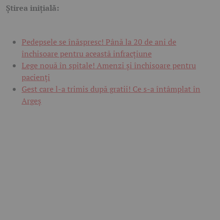
Știrea inițială:
Pedepsele se înăspresc! Până la 20 de ani de
închisoare pentru această infracțiune
Lege nouă în spitale! Amenzi și închisoare pentru
pacienți
Gest care l-a trimis după gratii! Ce s-a întâmplat în
Argeș