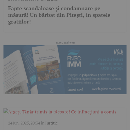
Fapte scandaloase și condamnare pe
măsură! Un bărbat din Pitești, în spatele
gratiilor!
24 iun. 2025, 20:34
în
Justiție