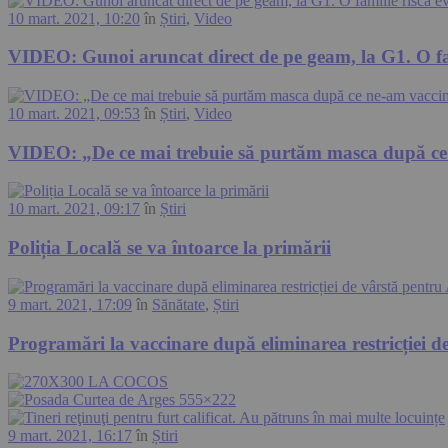
10 mart. 2021, 10:20
în
Știri
,
Video
VIDEO: Gunoi aruncat direct de pe geam, la G1. O fa
10 mart. 2021, 09:53
în
Știri
,
Video
VIDEO: „De ce mai trebuie să purtăm masca după ce
10 mart. 2021, 09:17
în
Știri
Poliția Locală se va întoarce la primării
9 mart. 2021, 17:09
în
Sănătate
,
Știri
Programări la vaccinare după eliminarea restricției 
9 mart. 2021, 16:17
în
Știri