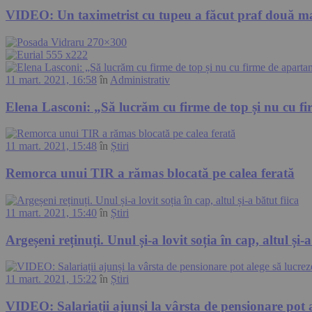
VIDEO: Un taximetrist cu tupeu a făcut praf două ma
11 mart. 2021, 16:58
în
Administrativ
Elena Lasconi: „Să lucrăm cu firme de top și nu cu f
11 mart. 2021, 15:48
în
Știri
Remorca unui TIR a rămas blocată pe calea ferată
11 mart. 2021, 15:40
în
Știri
Argeșeni reținuți. Unul și-a lovit soția în cap, altul și-a
11 mart. 2021, 15:22
în
Știri
VIDEO: Salariații ajunși la vârsta de pensionare pot a