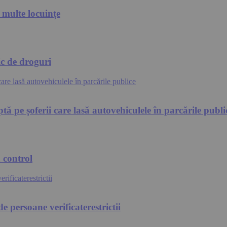
i multe locuințe
ic de droguri
ă pe șoferii care lasă autovehiculele în parcările publi
a control
e persoane verificaterestrictii