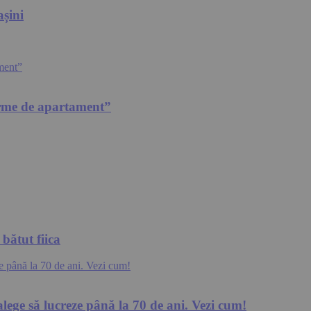
șini
irme de apartament”
 bătut fiica
lege să lucreze până la 70 de ani. Vezi cum!