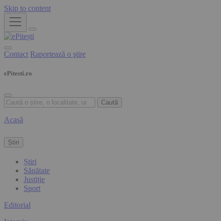
Skip to content
Contact
Raportează o ştire
ePitesti.ro
Caută
Acasă
Știri
Știri
Sănătate
Justiție
Sport
Editorial