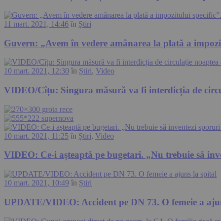
11 mart. 2021, 14:46
în
Știri
Guvern: „Avem în vedere amânarea la plată a impozitu
10 mart. 2021, 12:30
în
Știri
,
Video
VIDEO/Cîțu: Singura măsură va fi interdicția de circu
10 mart. 2021, 11:25
în
Știri
,
Video
VIDEO: Ce-i așteaptă pe bugetari. „Nu trebuie să inve
10 mart. 2021, 10:49
în
Știri
UPDATE/VIDEO: Accident pe DN 73. O femeie a ajuns