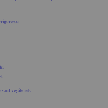
rigorescu
hi
unt veștile rele