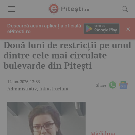
Skip to content
Descarcă acum aplicația oficială
×
ePitesti.ro
Două luni de restricții pe unul
dintre cele mai circulate
bulevarde din Pitești
12 iun. 2026, 12:33
Share
Administrativ
,
Infrastructură
Mădălina