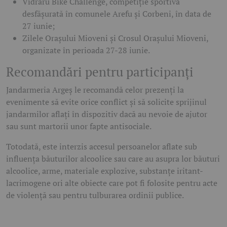
Vidraru Bike Challenge
, competiție sportivă
desfășurată în comunele
Arefu și Corbeni
, în data de
27 iunie
;
Zilele Orașului Mioveni
și
Crosul Orașului Mioveni
,
organizate în perioada
27-28 iunie
.
Recomandări pentru participanți
Jandarmeria Argeș le recomandă celor prezenți la
evenimente să evite orice conflict și să solicite sprijinul
jandarmilor aflați în dispozitiv dacă au nevoie de ajutor
sau sunt martorii unor fapte antisociale.
Totodată, este interzis accesul persoanelor aflate sub
influența băuturilor alcoolice sau care au asupra lor băuturi
alcoolice, arme, materiale explozive, substanțe iritant-
lacrimogene ori alte obiecte care pot fi folosite pentru acte
de violență sau pentru tulburarea ordinii publice.