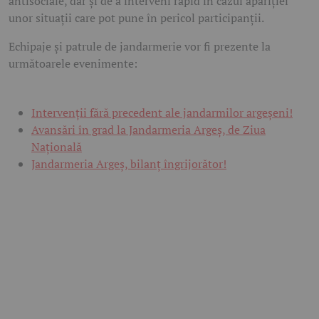
antisociale, dar și de a interveni rapid în cazul apariției
unor situații care pot pune în pericol participanții.
Echipaje și patrule de jandarmerie vor fi prezente la
următoarele evenimente:
Intervenții fără precedent ale jandarmilor argeșeni!
Avansări în grad la Jandarmeria Argeș, de Ziua
Națională
Jandarmeria Argeș, bilanț îngrijorător!