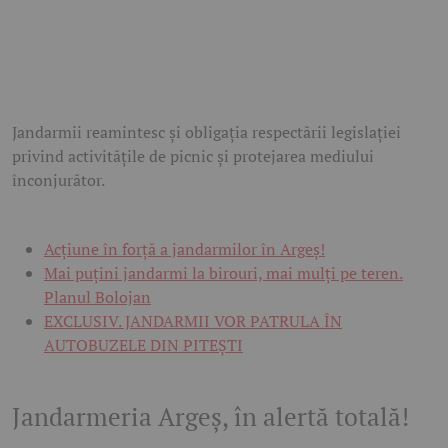
Jandarmii reamintesc și obligația respectării legislației
privind activitățile de picnic și protejarea mediului
înconjurător.
Acțiune în forță a jandarmilor în Argeș!
Mai puțini jandarmi la birouri, mai mulți pe teren.
Planul Bolojan
EXCLUSIV. JANDARMII VOR PATRULA ÎN
AUTOBUZELE DIN PITEȘTI
Jandarmeria Argeș, în alertă totală!