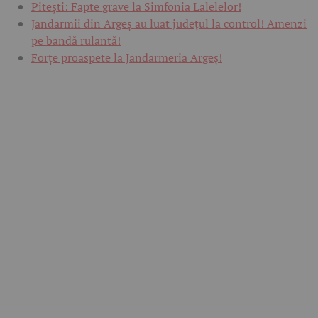
Pitești: Fapte grave la Simfonia Lalelelor!
Jandarmii din Argeș au luat județul la control! Amenzi
pe bandă rulantă!
Forțe proaspete la Jandarmeria Argeș!