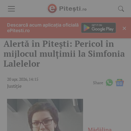
Skip to content
Descarcă acum aplicația oficială
×
ePitesti.ro
Alertă în Pitești: Pericol în
mijlocul mulțimii la Simfonia
Lalelelor
20 apr. 2026, 14:15
Share
Justiție
Mădălina