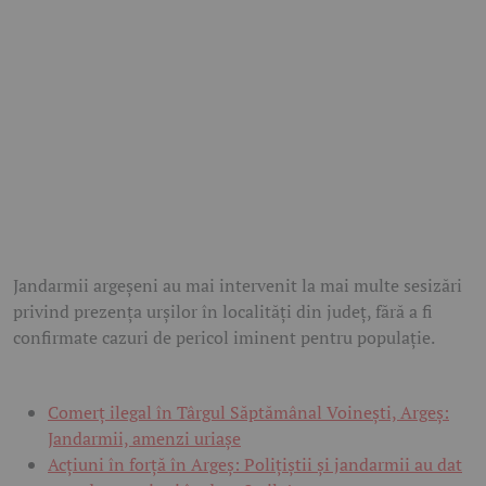
Jandarmii argeșeni au mai intervenit la mai multe sesizări
privind prezența urșilor în localități din județ, fără a fi
confirmate cazuri de pericol iminent pentru populație.
Comerț ilegal în Târgul Săptămânal Voinești, Argeș:
Jandarmii, amenzi uriașe
Acțiuni în forță în Argeș: Polițiștii și jandarmii au dat