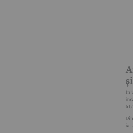
A
ș
În 
înc
61/
Din
iar