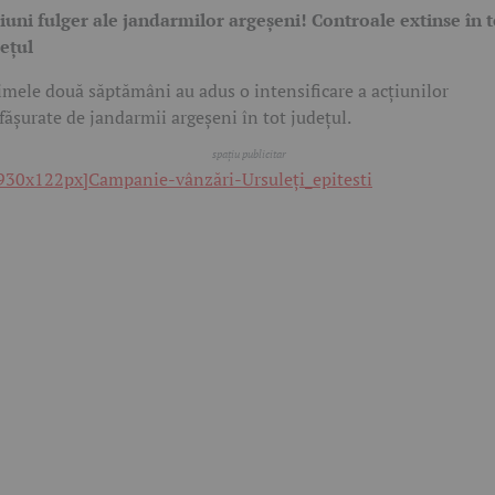
iuni fulger ale jandarmilor argeșeni! Controale extinse în t
ețul
imele două săptămâni au adus o intensificare a acțiunilor
fășurate de jandarmii argeșeni în tot județul.