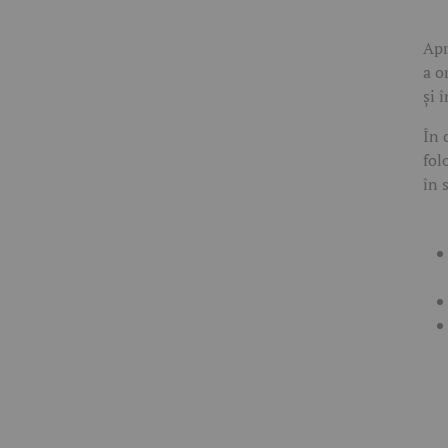
Apr
a o
și 
În 
fol
în 