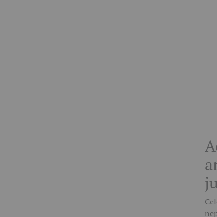
A
a
j
Cel
nep