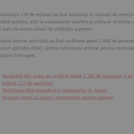
oximativ 130 de militari au fost implicați în misiuni de menți
rdinii publice, atât la evenimente sportive și cultural-artistice, 
în patrule mixte alături de polițiștii argeșeni.
cadrul acestor activități au fost verificate peste 2.000 de persoa
osind aplicația eDAC, sistem informatic utilizat pentru controal
spațiul Schengen.
Jandarmii din Argeș au verificat peste 1.280 de persoane și au
aplicat 125 de sancțiuni
Mobilizare fără precedent a jandarmilor în Argeș!
Se trage vineri în Argeș! Avertisment pentru oameni