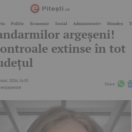
cțiuni fulger ale
viu
Politic
Economic
Social
Administrativ
Monden
T
andarmilor argeșeni!
ontroale extinse în tot
udețul
mart. 2026, 16:01
Share
venimente