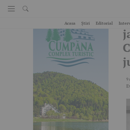
Skip to content
A
Acasa
Știri
Editorial
Inter
j
C
j
9 
E