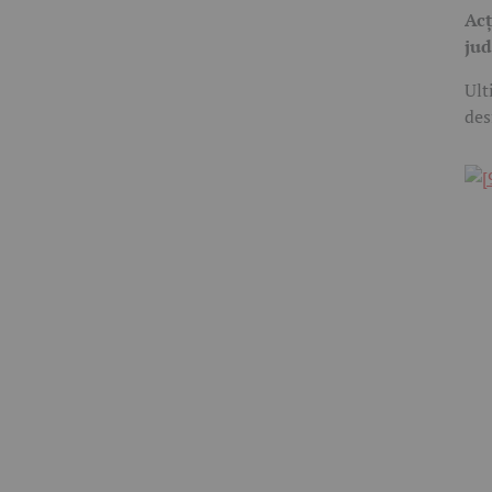
Acț
jud
Ult
des