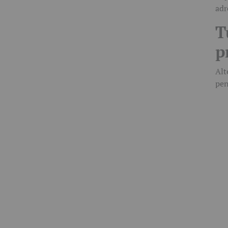
adr
T
p
Alt
pen