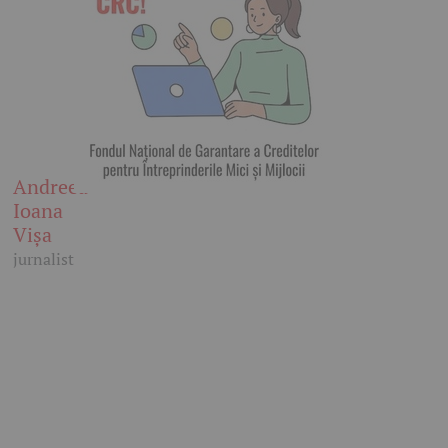
Andreea
Ioana
Vișa
jurnalist