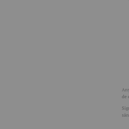
Any
de 
Sig
săn