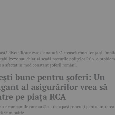
astă diversificare este de natură să crească concurența și, implic
stabilizeze sau chiar să scadă prețurile polițelor RCA, o proble
e a afectat în mod constant șoferii români.
ești bune pentru șoferi: Un
igant al asigurărilor vrea să
ntre pe piața RCA
ntre companiile care au făcut deja pași concreți pentru intrarea
ță se numără: