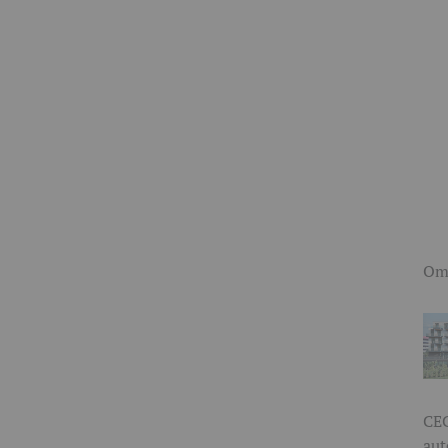
Omi
CEC
aut