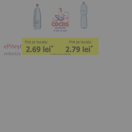
ePitești
redacția