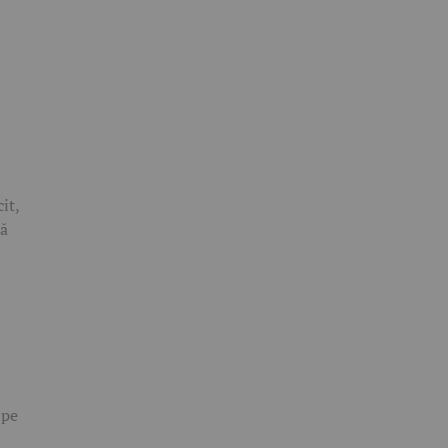
it,
mă
 pe