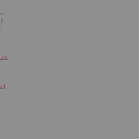
um
15
e
a un
mul