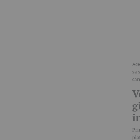
Ace
să 
car
V
g
i
Pri
pia