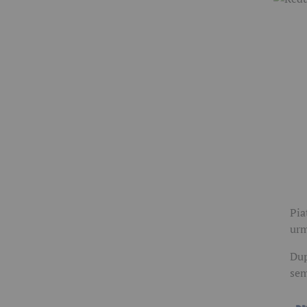
Pia
urm
Dup
sem