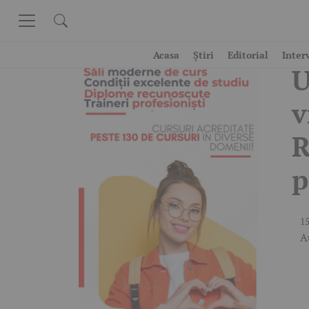
Skip to content
V
Acasa
Știri
Editorial
Inter
U
v
R
p
15
A