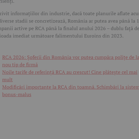
clienți.
rivit informațiilor din industrie, dacă toate planurile aflate ac
diverse stadii se concretizează, România ar putea avea până la 
panii active pe RCA până la finalul anului 2026 – dublu față d
ioada imediat următoare falimentului Euroins din 2023.
RCA 2026: Șoferii din România vor putea cumpăra polițe de l
nou tip de firmă
Noile tarife de referință RCA au crescut! Cine plătește cel mai
mult
Modificări importante la RCA din toamnă. Schimbări la siste
bonus-malus