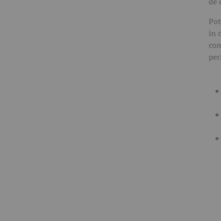
de 
Pot
în 
com
per