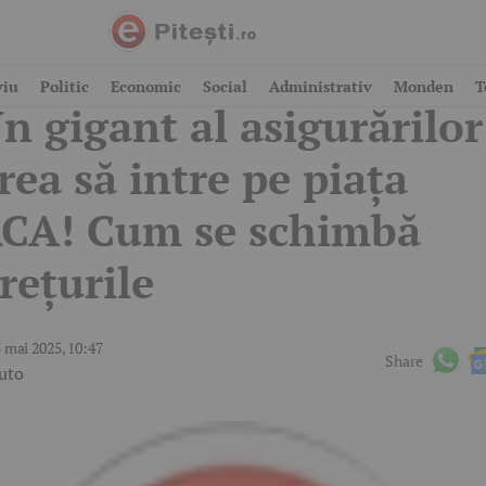
ești bune pentru șoferi:
viu
Politic
Economic
Social
Administrativ
Monden
T
n gigant al asigurărilor
rea să intre pe piața
CA! Cum se schimbă
rețurile
 mai 2025, 10:47
Share
uto