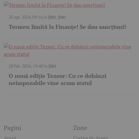
30 apr. 2024, 09:16
în
Știri
,
Știri
Termen limită la Finanțe! Se dau sancțiuni!
20 feb. 2024, 19:40
în
Știri
O nouă ediție Tezaur: Cu ce dobânzi
neimpozabile vine acum statul
Pagini
Zone
Acasă
Curtea de Argeș