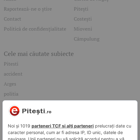
Raportează-ne o știre
Pitești
Contact
Costești
Politică de confidențialitate
Mioveni
Câmpulung
Cele mai căutate subiecte
Pitesti
accident
Arges
politia
mioveni
Caută rapid știrile care te interesează
Găsește cele mai recente știri, evenimente și subiecte de
interes din orașul tău. Introdu un cuvânt-cheie și descoperă