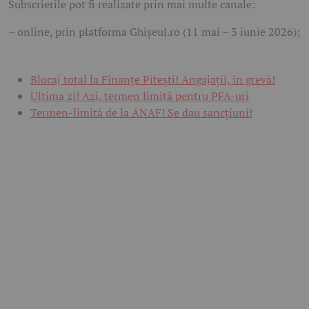
Subscrierile pot fi realizate prin mai multe canale:
– online, prin platforma Ghișeul.ro (11 mai – 3 iunie 2026);
Blocaj total la Finanțe Pitești! Angajații, în grevă!
Ultima zi! Azi, termen limită pentru PFA-uri
Termen-limită de la ANAF! Se dau sancțiuni!