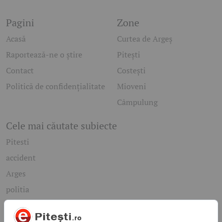
Pagini
Zone
Acasă
Curtea de Argeș
Raportează-ne o știre
Pitești
Contact
Costești
Politică de confidențialitate
Mioveni
Câmpulung
Cele mai căutate subiecte
Pitesti
accident
Arges
politia
mioveni