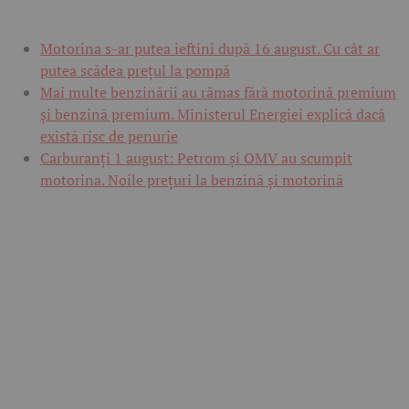
Motorina s-ar putea ieftini după 16 august. Cu cât ar
putea scădea prețul la pompă
Mai multe benzinării au rămas fără motorină premium
și benzină premium. Ministerul Energiei explică dacă
există risc de penurie
Carburanți 1 august: Petrom și OMV au scumpit
motorina. Noile prețuri la benzină și motorină