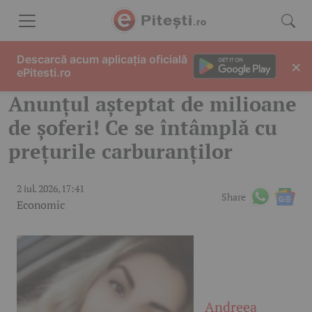
Skip to content
Descarcă acum aplicația oficială
×
ePitesti.ro
Anunțul așteptat de milioane
de șoferi! Ce se întâmplă cu
prețurile carburanților
2 iul. 2026, 17:41
Share
Economic
Andreea