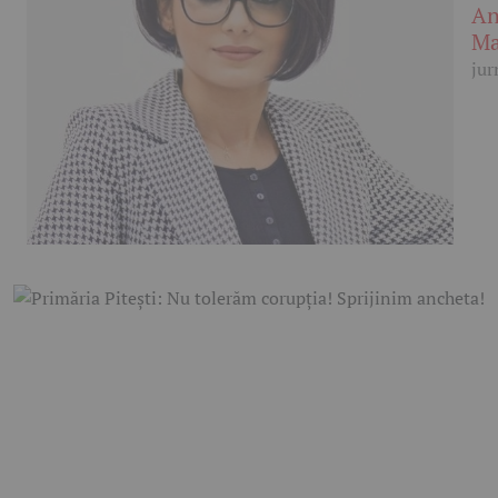
An
Ma
jur