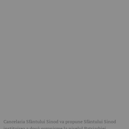
Cancelaria Sfântului Sinod va propune Sfântului Sinod
instituirea a două organisme la nivelul Patriarhiei.