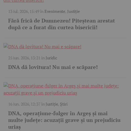
13 iul. 2026, 15:49
în
Evenimente
,
Justiție
Fără frică de Dumnezeu! Piteștean arestat
după ce a furat din curtea bisericii!
25 iun. 2026, 13:21
în
Juridic
DNA dă lovitura! Nu mai e scăpare!
16 iun. 2026, 12:37
în
Justiție
,
Știri
DNA, operațiune-fulger în Argeș și mai
multe județe: acuzații grave și un prejudiciu
uriaș