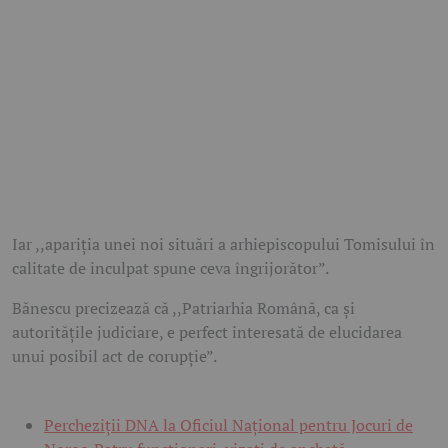
Iar ,,apariţia unei noi situări a arhiepiscopului Tomisului în
calitate de inculpat spune ceva îngrijorător”.
Bănescu precizează că ,,Patriarhia Română, ca şi
autorităţile judiciare, e perfect interesată de elucidarea
unui posibil act de corupţie”.
Percheziții DNA la Oficiul Național pentru Jocuri de