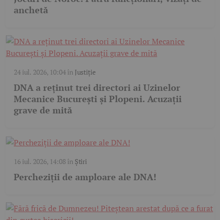
anchetă
24 iul. 2026, 10:04
în
Justiție
DNA a reținut trei directori ai Uzinelor
Mecanice București și Plopeni. Acuzații
grave de mită
16 iul. 2026, 14:08
în
Știri
Percheziții de amploare ale DNA!