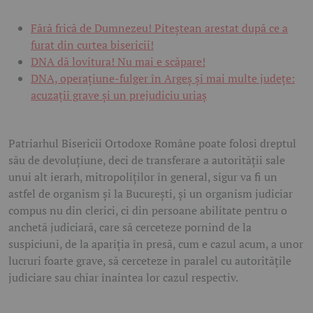
Fără frică de Dumnezeu! Piteștean arestat după ce a
furat din curtea bisericii!
DNA dă lovitura! Nu mai e scăpare!
DNA, operațiune-fulger în Argeș și mai multe județe:
acuzații grave și un prejudiciu uriaș
Patriarhul Bisericii Ortodoxe Române poate folosi dreptul
său de devoluţiune, deci de transferare a autorităţii sale
unui alt ierarh, mitropoliţilor în general, sigur va fi un
astfel de organism şi la Bucureşti, şi un organism judiciar
compus nu din clerici, ci din persoane abilitate pentru o
anchetă judiciară, care să cerceteze pornind de la
suspiciuni, de la apariţia în presă, cum e cazul acum, a unor
lucruri foarte grave, să cerceteze în paralel cu autorităţile
judiciare sau chiar înaintea lor cazul respectiv.