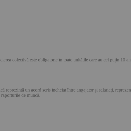
ea colectivă este obligatorie în toate unitățile care au cel puțin 10 angaj
eprezintă un acord scris încheiat între angajator și salariați, reprezenta
in raporturile de muncă.