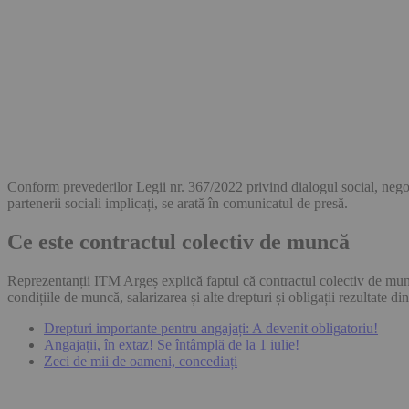
Conform prevederilor Legii nr. 367/2022 privind dialogul social, negocier
partenerii sociali implicați, se arată în comunicatul de presă.
Ce este contractul colectiv de muncă
Reprezentanții ITM Argeș explică faptul că contractul colectiv de muncă r
condițiile de muncă, salarizarea și alte drepturi și obligații rezultate d
Drepturi importante pentru angajați: A devenit obligatoriu!
Angajații, în extaz! Se întâmplă de la 1 iulie!
Zeci de mii de oameni, concediați