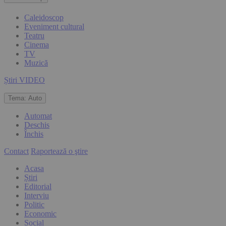
Caleidoscop
Eveniment cultural
Teatru
Cinema
TV
Muzică
Știri VIDEO
Tema:
Auto
Automat
Deschis
Închis
Contact
Raportează o ştire
Acasa
Știri
Editorial
Interviu
Politic
Economic
Social