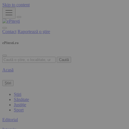
Skip to content
Contact
Raportează o ştire
ePitesti.ro
Caută
Acasă
Știri
Știri
Sănătate
Justiție
Sport
Editorial