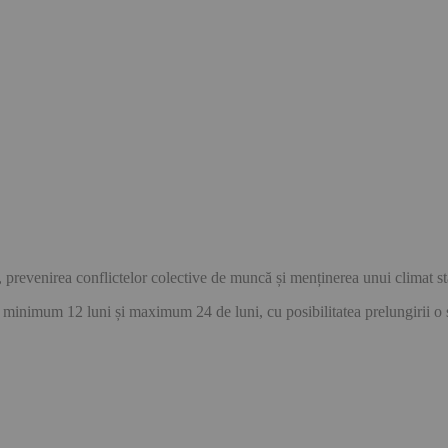
, prevenirea conflictelor colective de muncă și menținerea unui climat stab
minimum 12 luni și maximum 24 de luni, cu posibilitatea prelungirii o sin