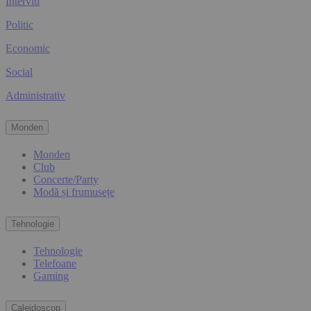
Interviu
Politic
Economic
Social
Administrativ
Monden
Monden
Club
Concerte/Party
Modă și frumusețe
Tehnologie
Tehnologie
Telefoane
Gaming
Caleidoscop