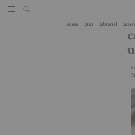
Skip to content
M
Acasa
Știri
Editorial
Inter
c
u
8 
S