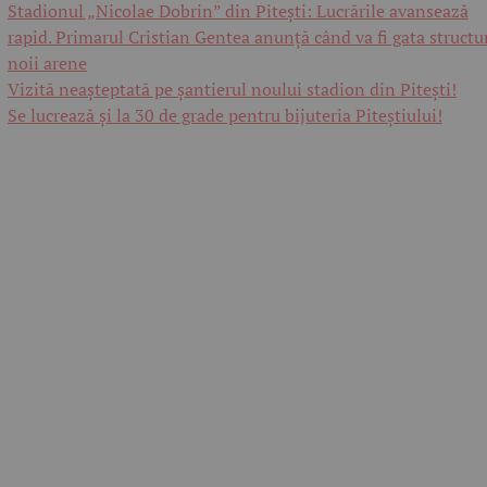
Stadionul „Nicolae Dobrin” din Pitești: Lucrările avansează
rapid. Primarul Cristian Gentea anunță când va fi gata structu
noii arene
Vizită neașteptată pe șantierul noului stadion din Pitești!
Se lucrează și la 30 de grade pentru bijuteria Piteștiului!