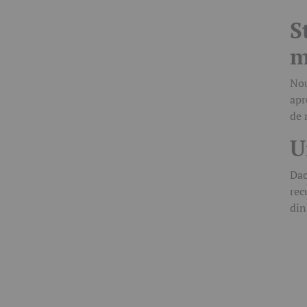
S
m
Nou
apr
de 
U
Dac
rec
din