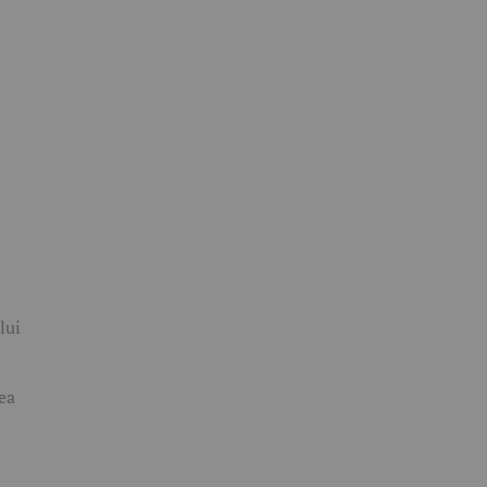
lui
ea