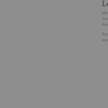
L
Mir
Cor
din
Toc
num