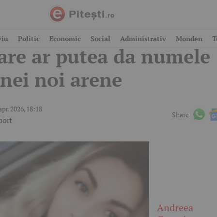
ircea Lucescu, legenda
viu
Politic
Economic
Social
Administrativ
Monden
T
are ar putea da numele
nei noi arene
apr. 2026, 18:18
Share
port
Andreea