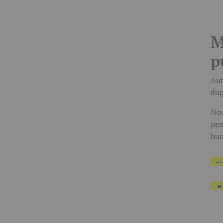
M
p
Aut
dup
Nou
pen
hun