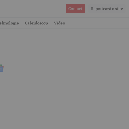
Contact
Raportează o ştire
ehnologie
Caleidoscop
Video