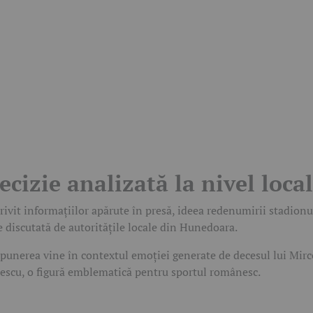
ecizie analizată la nivel local
rivit informațiilor apărute în presă, ideea redenumirii stadionu
e discutată de autoritățile locale din Hunedoara.
punerea vine în contextul emoției generate de decesul lui Mirc
escu, o figură emblematică pentru sportul românesc.