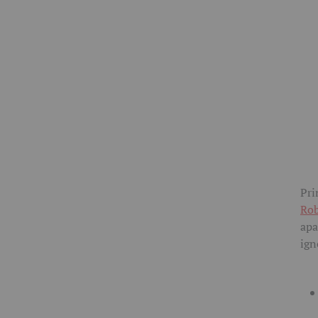
Pri
Ro
apa
ign