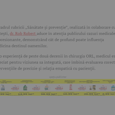
cadrul rubricii „Sănătate și prevenție”, realizată în colaborare c
tești,
dr. Rob Robert
aduce în atenția publicului cazuri medical
resionante, demonstrând cât de profund poate influența
icina destinul oamenilor.
o experiență de peste două decenii în chirurgia ORL, medicul e
eciat pentru viziunea sa integrată, care îmbină evaluarea corect
ervențiile de precizie și relația empatică cu pacienții.