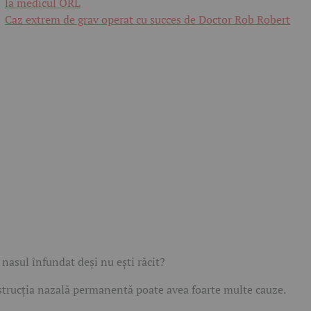
la medicul ORL
Caz extrem de grav operat cu succes de Doctor Rob Robert
 nasul înfundat deși nu ești răcit?
trucția nazală permanentă poate avea foarte multe cauze.