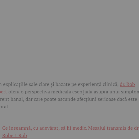
n explicațiile sale clare și bazate pe experiență clinică,
dr. Rob
bert
oferă o perspectivă medicală esențială asupra unui simpto
rent banal, dar care poate ascunde afecțiuni serioase dacă este
orat.
Ce înseamnă, cu adevărat, să fii medic. Mesajul transmis de dr
Robert Rob