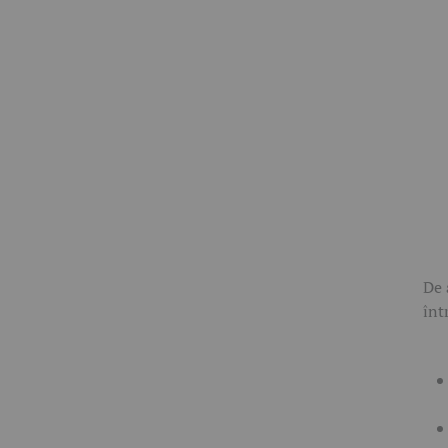
De 
înt