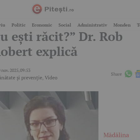
Ai nasul înfundat, deși
viu
Politic
Economic
Social
Administrativ
Monden
T
u ești răcit?” Dr. Rob
obert explică
 nov. 2025, 09:53
Share
ănătate și prevenție
,
Video
Mădălina