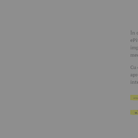
În 
ePi
imp
med
Cu 
apr
int