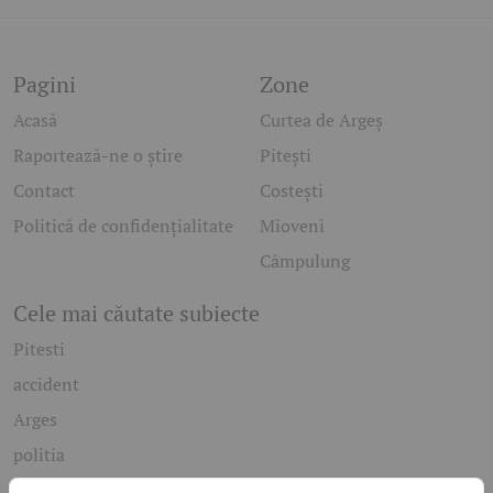
Pagini
Zone
Acasă
Curtea de Argeș
Raportează-ne o știre
Pitești
Contact
Costești
Politică de confidențialitate
Mioveni
Câmpulung
Cele mai căutate subiecte
Pitesti
accident
Arges
politia
mioveni