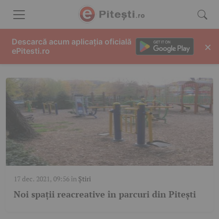
Skip to content
FITNESS
Descarcă acum aplicația oficială
×
ePitesti.ro
17 dec. 2021, 09:56
în
Știri
Noi spații reacreative în parcuri din Pitești