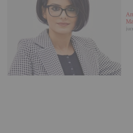
An
Ma
jur