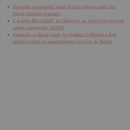
Incendiu cu degajări mari de fum într-un mall din
Deva! Oameni evacuați
S-a emis RO-ALERT, la Călinești, în Argeș! Urs printre
casele oamenilor, ACUM!
Incendiu cu final tragic, la Oradea! O femeie a fost
găsită moartă în apartamentul cuprins de flăcări