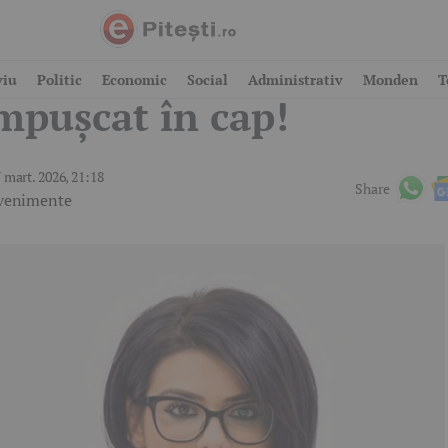
olițist de 38 de ani găsi
viu
Politic
Economic
Social
Administrativ
Monden
T
mpușcat în cap!
 mart. 2026, 21:18
Share
venimente