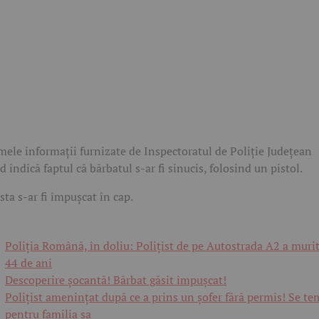
mele informații furnizate de Inspectoratul de Poliție Județean
d indică faptul că bărbatul s-ar fi sinucis, folosind un pistol.
sta s-ar fi împușcat în cap.
Poliția Română, în doliu: Polițist de pe Autostrada A2 a murit
44 de ani
Descoperire șocantă! Bărbat găsit împușcat!
Polițist amenințat după ce a prins un șofer fără permis! Se te
pentru familia sa