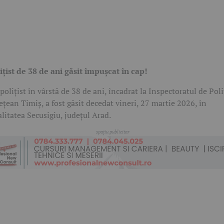
ițist de 38 de ani găsit împușcat în cap!
polițist în vârstă de 38 de ani, încadrat la Inspectoratul de Poli
ețean Timiș, a fost găsit decedat vineri, 27 martie 2026, în
alitatea Secusigiu, județul Arad.