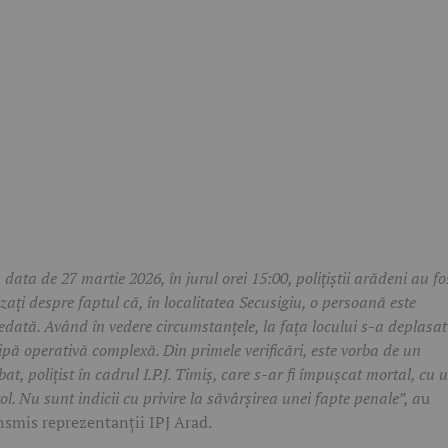
 data de 27 martie 2026, în jurul orei 15:00, polițiștii arădeni au fo
izați despre faptul că, în localitatea Secusigiu, o persoană este
edată. Având în vedere circumstanțele, la fața locului s-a deplasat
ipă operativă complexă. Din primele verificări, este vorba de un
bat, polițist în cadrul I.P.J. Timiș, care s-ar fi împușcat mortal, cu 
tol. Nu sunt indicii cu privire la săvârșirea unei fapte penale”, a
u
nsmis reprezentanții IPJ Arad.