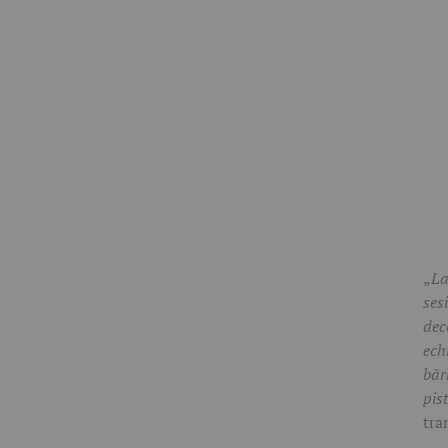
„
La
ses
dec
ech
băr
pis
tra