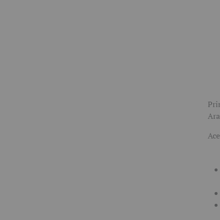
Pri
Ara
Ace