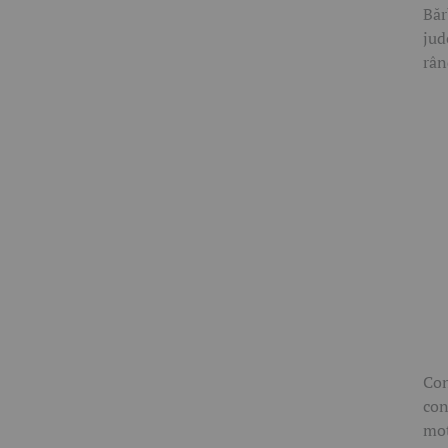
Băr
jud
rân
Con
con
mot