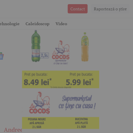
Contact
Raportează o ştire
t
ehnologie
Caleidoscop
Video
Andreea