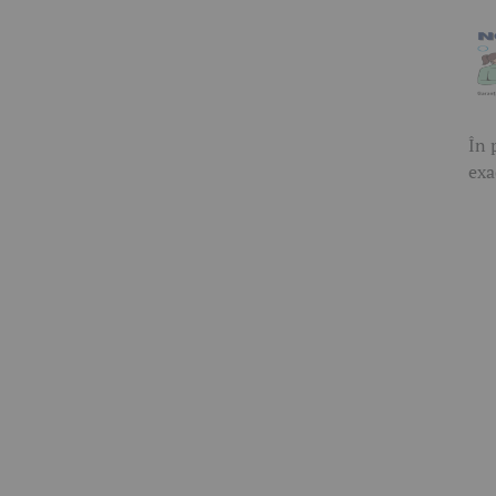
În 
exa