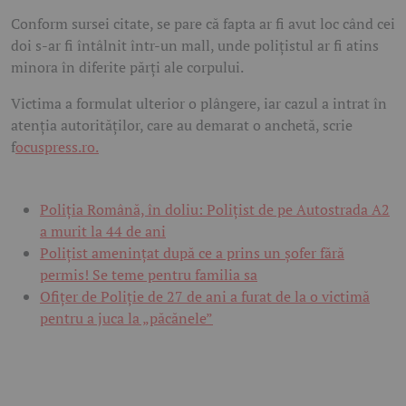
Conform sursei citate, se pare că fapta ar fi avut loc când cei
doi s-ar fi întâlnit într-un mall, unde polițistul ar fi atins
minora în diferite părți ale corpului.
Victima a formulat ulterior o plângere, iar cazul a intrat în
atenția autorităților, care au demarat o anchetă, scrie
f
ocuspress.ro.
Poliția Română, în doliu: Polițist de pe Autostrada A2
a murit la 44 de ani
Polițist amenințat după ce a prins un șofer fără
permis! Se teme pentru familia sa
Ofițer de Poliție de 27 de ani a furat de la o victimă
pentru a juca la „păcănele”