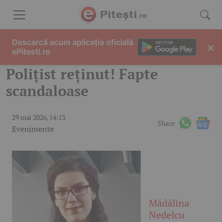
Skip to content
Descarcă acum aplicația oficială
×
ePitesti.ro
Polițist reținut! Fapte
scandaloase
29 mai 2026, 14:13
Share
Evenimente
Mădălina
Nedelcu