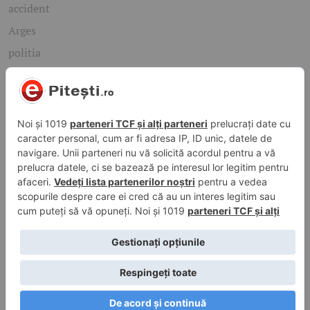
accident
Arges
politia
mioveni
Caută rapid știrile care te interesează
Găsește cele mai recente știri, evenimente și subiecte de
interes din orașul tău. Introdu un cuvânt-cheie și descoperă
informațiile de care ai nevoie!
Caută
© 2026 ePitesti.ro | Toate drepturile rezervate. | Site
administrat de
WebFixer.ro