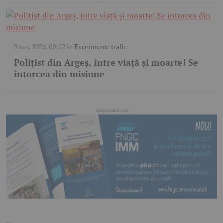
9 iun. 2026, 09:22
în
Evenimente trafic
Polițist din Argeș, între viață și moarte! Se
întorcea din misiune