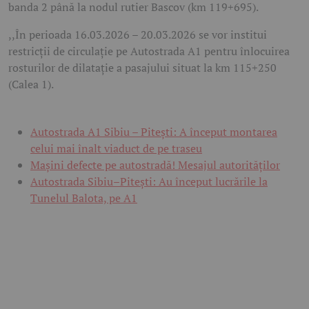
banda 2 până la nodul rutier Bascov (km 119+695).
,,În perioada 16.03.2026 – 20.03.2026 se vor institui
restricții de circulație pe Autostrada A1 pentru înlocuirea
rosturilor de dilatație a pasajului situat la km 115+250
(Calea 1).
Autostrada A1 Sibiu – Pitești: A început montarea
celui mai înalt viaduct de pe traseu
Mașini defecte pe autostradă! Mesajul autorităților
Autostrada Sibiu–Pitești: Au început lucrările la
Tunelul Balota, pe A1