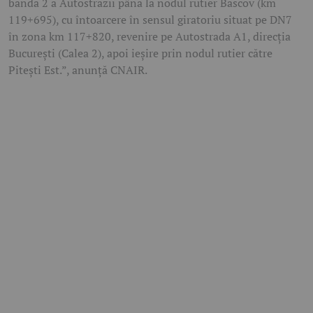
banda 2 a Autostrăzii până la nodul rutier Bascov (km
119+695), cu întoarcere în sensul giratoriu situat pe DN7
în zona km 117+820, revenire pe Autostrada A1, direcția
București (Calea 2), apoi ieșire prin nodul rutier către
Pitești Est.”, anunță CNAIR.