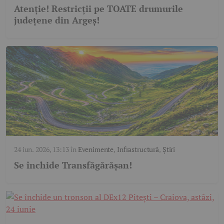
Atenție! Restricții pe TOATE drumurile
județene din Argeș!
24 iun. 2026, 13:13
în
Evenimente
,
Infrastructură
,
Știri
Se închide Transfăgărășan!