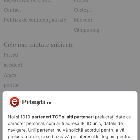
Contact
Costești
Politică de confidențialitate
Mioveni
Câmpulung
Cele mai căutate subiecte
Pitesti
accident
Arges
politia
mioveni
Caută rapid știrile care te interesează
Găsește cele mai recente știri, evenimente și subiecte de
interes din orașul tău. Introdu un cuvânt-cheie și descoperă
informațiile de care ai nevoie!