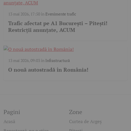
13 mai 2026, 17:50
în
Evenimente trafic
Trafic afectat pe A1 București – Pitești!
Restricții anunțate, ACUM
13 mai 2026, 09:03
în
Infrastructură
O nouă autostradă în România!
Pagini
Zone
Acasă
Curtea de Argeș
Raportează-ne o știre
Pitești