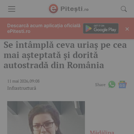
Skip to content
Descarcă acum aplicația oficială
×
ePitesti.ro
Se întâmplă ceva uriaș pe cea
mai așteptată și dorită
autostradă din România
11 mai 2026, 09:08
Share
Infrastructură
Mădălina