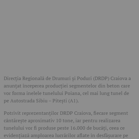
Direcția Regională de Drumuri și Poduri (DRDP) Craiova a
anunțat începerea producției segmentelor din beton care
vor forma inelele tunelului Poiana, cel mai lung tunel de
pe Autostrada Sibiu – Pitești (A1).
Potrivit reprezentanților DRDP Craiova, fiecare segment
cântărește aproximativ 10 tone, iar pentru realizarea
tunelului vor fi produse peste 16.000 de bucăți, ceea ce
evidențiază amploarea lucrărilor aflate în desfășurare pe