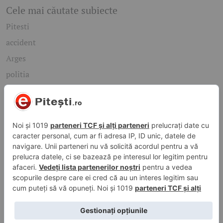
Cele mai căutate subiecte
Pitesti
accident
Arges
politia
mioveni
Caută rapid știrile care te interesează
Găsește cele mai recente știri, evenimente și subiecte de
interes din orașul tău. Introdu un cuvânt-cheie și descoperă
informațiile de care ai nevoie!
Caută