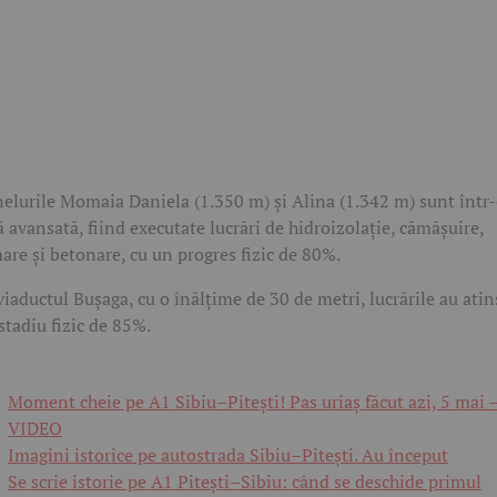
elurile Momaia Daniela (1.350 m) și Alina (1.342 m) sunt într
ă avansată, fiind executate lucrări de hidroizolație, cămășuire,
are și betonare, cu un progres fizic de 80%.
viaductul Bușaga, cu o înălțime de 30 de metri, lucrările au atin
stadiu fizic de 85%.
Moment cheie pe A1 Sibiu–Pitești! Pas uriaș făcut azi, 5 mai 
VIDEO
Imagini istorice pe autostrada Sibiu–Pitești. Au început
Se scrie istorie pe A1 Pitești–Sibiu: când se deschide primul