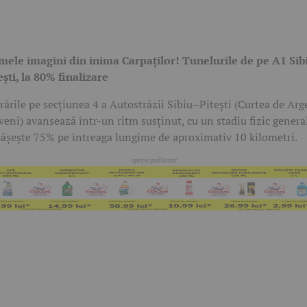
mele imagini din inima Carpaților! Tunelurile de pe A1 Sib
ești, la 80% finalizare
rările pe secțiunea 4 a Autostrăzii Sibiu–Pitești (Curtea de Arg
veni) avansează într-un ritm susținut, cu un stadiu fizic genera
ășește 75% pe întreaga lungime de aproximativ 10 kilometri.