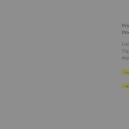
Pri
Pit
Luc
Tig
dep