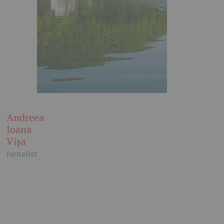
Andreea
Ioana
Vișa
jurnalist