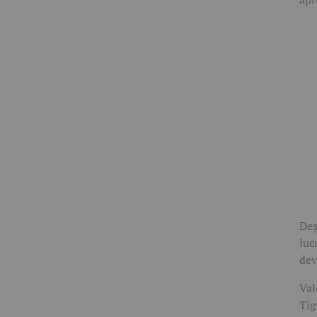
Deș
luc
dev
Val
Tig