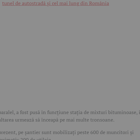
tunel de autostradă și cel mai lung din România
paralel, a fost pusă în funcțiune stația de mixturi bituminoase, 
altarea urmează să înceapă pe mai multe tronsoane.
prezent, pe șantier sunt mobilizați peste 600 de muncitori și
oximativ 200 de utilaje.