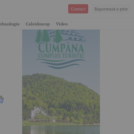
Contact
Raportează o ştire
ehnologie
Caleidoscop
Video