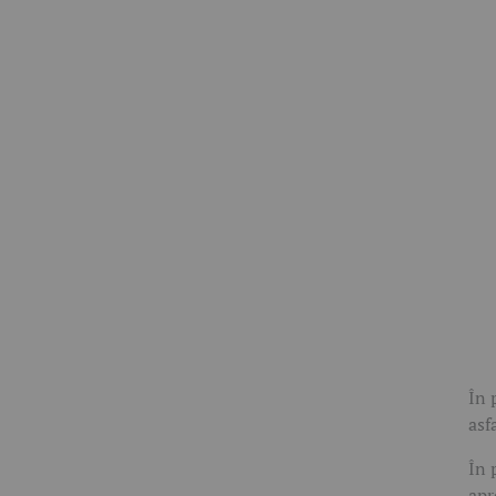
În 
asf
În 
apr