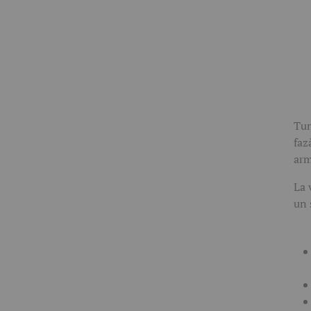
Tun
faz
arm
La 
un 