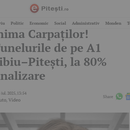
rimele imagini din
viu
Politic
Economic
Social
Administrativ
Monden
T
nima Carpaților!
unelurile de pe A1
ibiu–Pitești, la 80%
inalizare
 iul. 2025, 13:54
Share
uto
,
Video