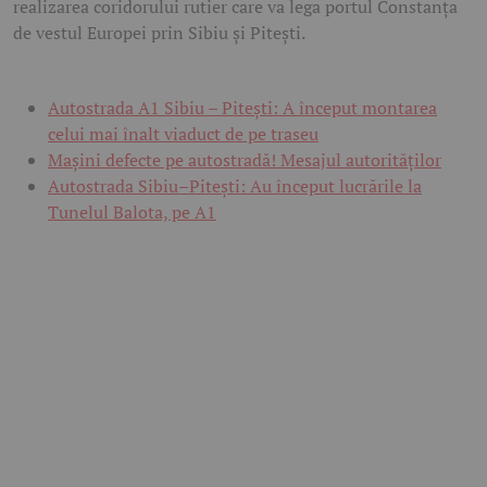
realizarea coridorului rutier care va lega portul Constanța
de vestul Europei prin Sibiu și Pitești.
Autostrada A1 Sibiu – Pitești: A început montarea
celui mai înalt viaduct de pe traseu
Mașini defecte pe autostradă! Mesajul autorităților
Autostrada Sibiu–Pitești: Au început lucrările la
Tunelul Balota, pe A1