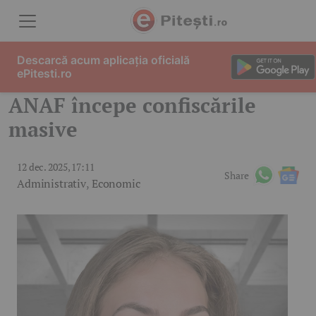
Skip to content
Descarcă acum aplicația oficială
ePitesti.ro
ANAF începe confiscările
masive
12 dec. 2025, 17:11
Share
Administrativ
,
Economic