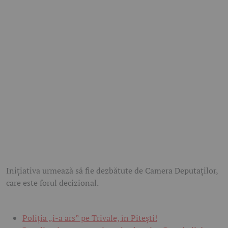
Inițiativa urmează să fie dezbătute de Camera Deputaților,
care este forul decizional.
Poliția „i-a ars” pe Trivale, în Pitești!