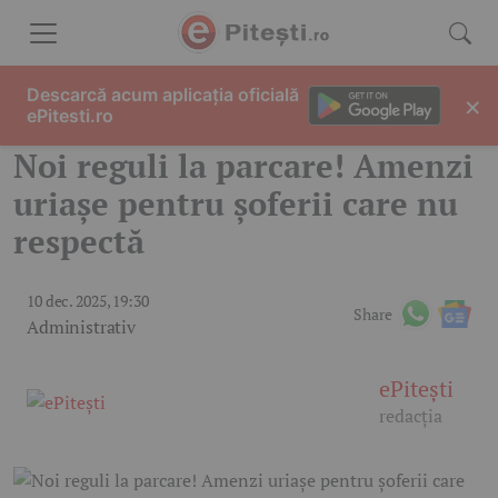
Skip to content
Descarcă acum aplicația oficială
×
ePitesti.ro
Noi reguli la parcare! Amenzi
uriașe pentru șoferii care nu
respectă
10 dec. 2025, 19:30
Share
Administrativ
ePitești
redacția