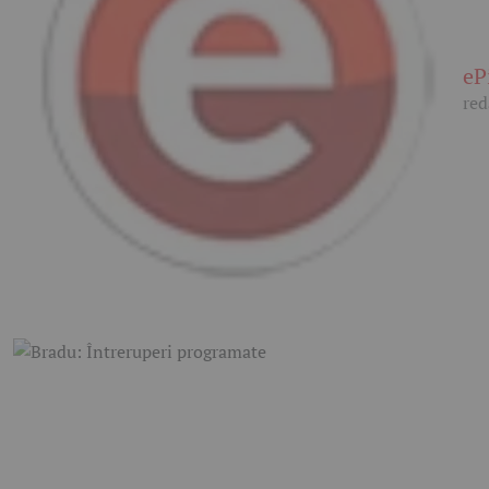
eP
red