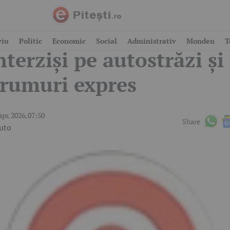
e lovitură! Acești șoferi
viu
Politic
Economic
Social
Administrativ
Monden
T
nterziși pe autostrăzi și
rumuri expres
apr. 2026, 07:50
Share
uto