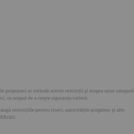
le propuneri ar extinde aceste restricții și asupra unor categori
eri, cu scopul de a crește siguranța rutieră.
lângă restricțiile pentru tineri, autoritățile pregătesc și alte
ificări: