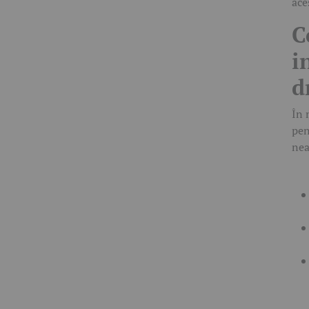
ace
C
i
d
În 
pen
nea