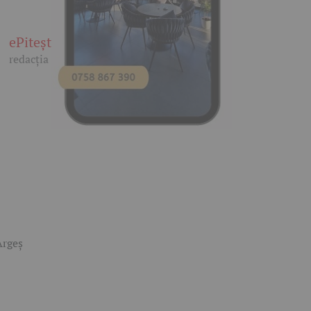
ePitești
redacția