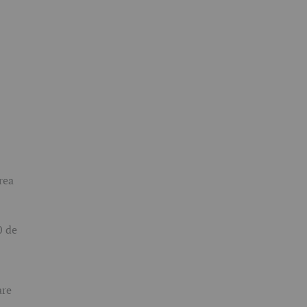
rea
0 de
are