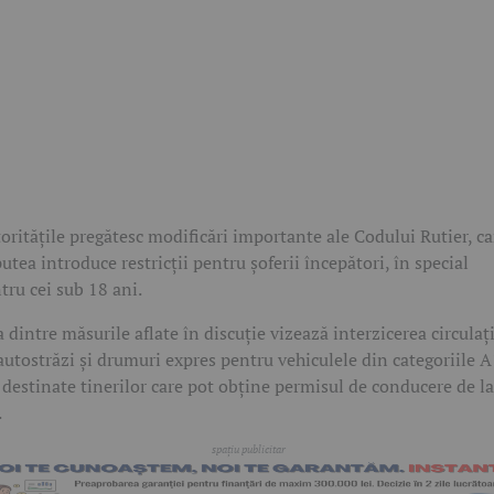
oritățile pregătesc modificări importante ale Codului Rutier, ca
putea introduce restricții pentru șoferii începători, în special
tru cei sub 18 ani.
 dintre măsurile aflate în discuție vizează interzicerea circulaț
autostrăzi și drumuri expres pentru vehiculele din categoriile A
 destinate tinerilor care pot obține permisul de conducere de l
.