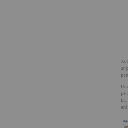
Aut
ar 
pen
Una
pe 
B1,
ani