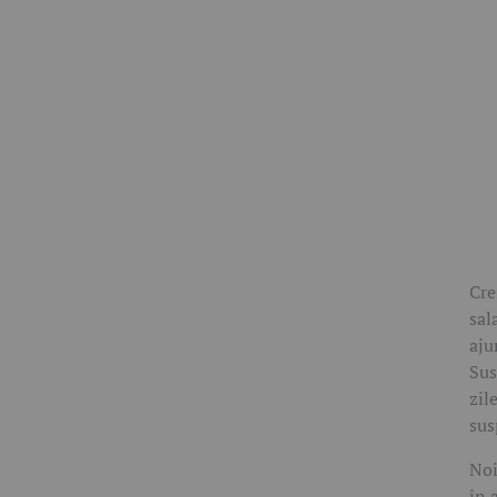
Cre
sal
aju
Sus
zil
sus
Noi
în 