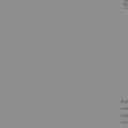
Pot
est
exp
und