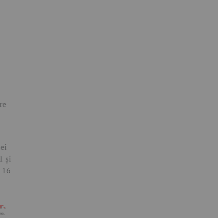
re
iei
1 și
a 16