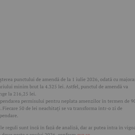
șterea punctului de amendă de la 1 iulie 2026, odată cu majora
ariului minim brut la 4.325 lei. Astfel, punctul de amendă va
nge la 216,25 lei.
pendarea permisului pentru neplata amenzilor în termen de 9
e. Fiecare 50 de lei neachitați se va transforma într-o zi de
pendare.
le reguli sunt încă în fază de analiză, dar ar putea intra în vigo
a doua parte a anului 2026, conform
evz.ro
.