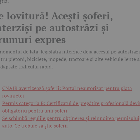
știa.
e lovitură! Acești șoferi,
nterziși pe autostrăzi și
rumuri expres
momentul de față, legislația interzice deja accesul pe autostrăzi
tru pietoni, biciclete, mopede, tractoare și alte vehicule lente 
daptate traficului rapid.
CNAIR avertizează șoferii: Portal neautorizat pentru plata
rovinietei
Permis categoria B: Certificatul de pregătire profesională dev
obligatoriu pentru unii șoferi
Se schimbă regulile pentru obținerea și reînnoirea permisului
auto. Ce trebuie să știe șoferii