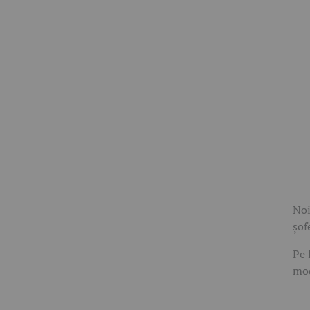
Noi
șof
Pe 
mod