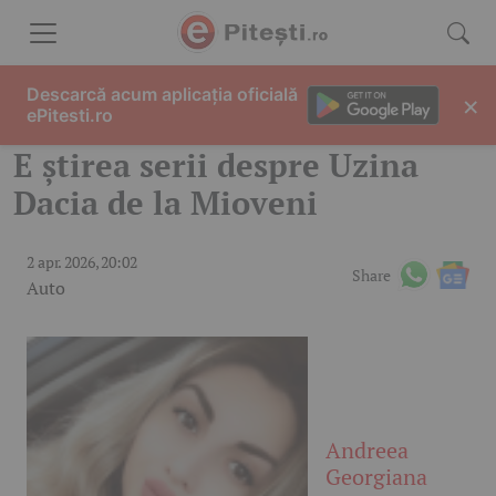
Skip to content
Descarcă acum aplicația oficială
×
ePitesti.ro
E știrea serii despre Uzina
Dacia de la Mioveni
2 apr. 2026, 20:02
Share
Auto
Andreea
Georgiana