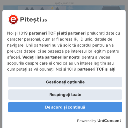
21 mai 2026, 19:39
în
Evenimente
Final tragic în Mioveni: Salvatorii nu au mai
putut face nimic