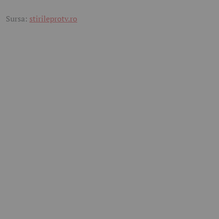
Sursa:
stirileprotv.ro