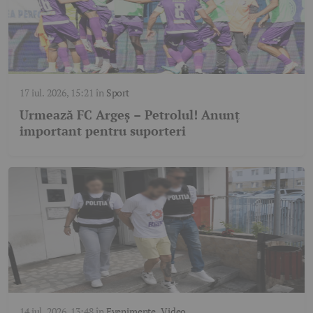
17 iul. 2026, 15:21
în
Sport
Urmează FC Argeș – Petrolul! Anunț
important pentru suporteri
14 iul. 2026, 13:48
în
Evenimente
,
Video