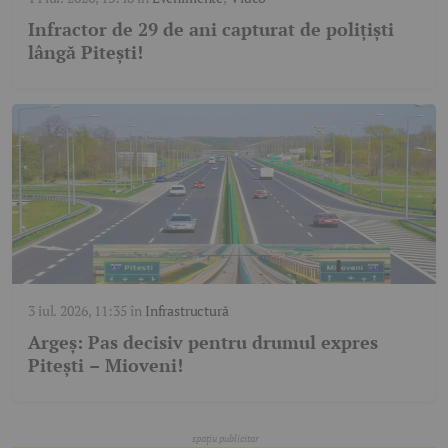
Infractor de 29 de ani capturat de polițiști
lângă Pitești!
3 iul. 2026, 11:35
în
Infrastructură
Argeș: Pas decisiv pentru drumul expres
Pitești – Mioveni!