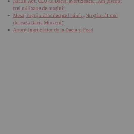
Katrin Adt, CEO-ul Dacia, avertizează: „Am pierdut
trei milioane de mașini”
Mesaj îngrijorător despre Uzină: „Nu știu cât mai
durează Dacia Mioveni”
Anunț îngrijorător de la Dacia și Ford