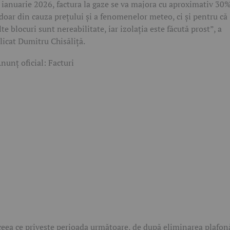
 ianuarie 2026, factura la gaze se va majora cu aproximativ 30%
doar din cauza prețului și a fenomenelor meteo, ci și pentru că
te blocuri sunt nereabilitate, iar izolația este făcută prost”, a
licat Dumitru Chisăliță.
ceea ce privește perioada următoare, de după eliminarea plafonă