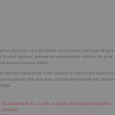
șterea facturilor vine pe fondul unui consum mai mare de gaze
 la nivel național, generat de temperaturile scăzute, dar și de
rea precară a multor clădiri.
st consum suplimentar a fost acoperit în special din importuri,
țuri cu până la 40% mai mari, susține președintele AEI, Dumitr
săliță.
Se întâmplă de azi, 1 iulie, cu tariful de distribuție a gazelor
naturale!