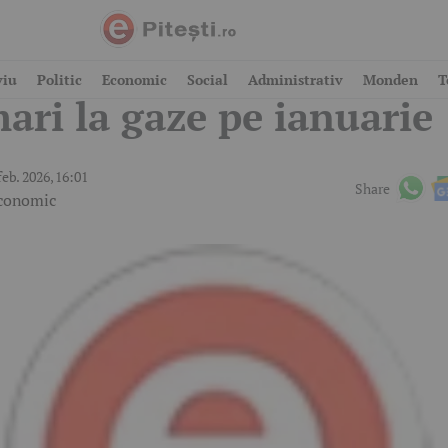
nunț oficial: Facturi m
viu
Politic
Economic
Social
Administrativ
Monden
T
ari la gaze pe ianuarie
feb. 2026, 16:01
Share
conomic