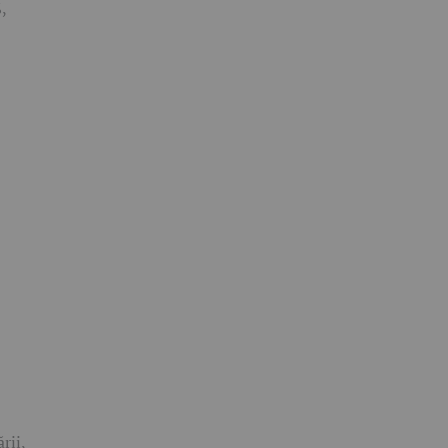
,
rii,