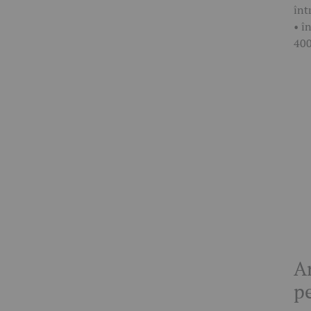
înt
• î
400
An
p