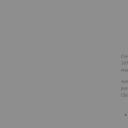
Cre
18%
sta
Ace
pre
Chi