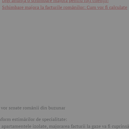
Digi anunță o schimbare majoră pentru toți clienții!
Schimbare majora la facturile românilor: Cum vor fi calculate
 vor scoate românii din buzunar
form estimărilor de specialitate:
n apartamentele izolate, majorarea facturii la gaze va fi cuprins