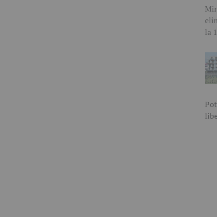
Min
eli
la 
Pot
lib