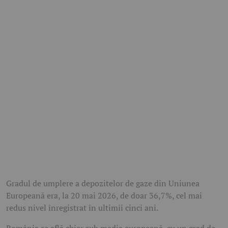
Gradul de umplere a depozitelor de gaze din Uniunea
Europeană era, la 20 mai 2026, de doar 36,7%, cel mai
redus nivel înregistrat în ultimii cinci ani.
România se află chiar sub media europeană, cu un grad de