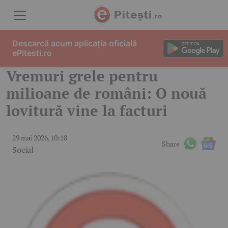
Skip to content
Descarcă acum aplicația oficială
ePitesti.ro
Vremuri grele pentru
milioane de români: O nouă
lovitură vine la facturi
29 mai 2026, 10:18
Share
Social