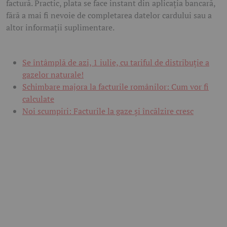
factură. Practic, plata se face instant din aplicația bancară,
fără a mai fi nevoie de completarea datelor cardului sau a
altor informații suplimentare.
Se întâmplă de azi, 1 iulie, cu tariful de distribuție a
gazelor naturale!
Schimbare majora la facturile românilor: Cum vor fi
calculate
Noi scumpiri: Facturile la gaze și încălzire cresc