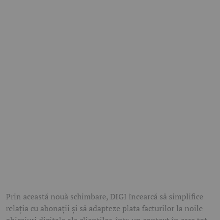
Prin această nouă schimbare, DIGI încearcă să simplifice
relația cu abonații și să adapteze plata facturilor la noile
obiceiuri digitale ale clienților, într-un context în care tot