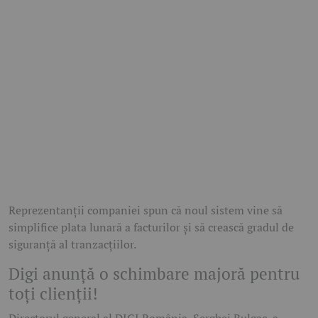
Reprezentanții companiei spun că noul sistem vine să
simplifice plata lunară a facturilor și să crească gradul de
siguranță al tranzacțiilor.
Digi anunță o schimbare majoră pentru
toți clienții!
Directorul general al DIGI România, Serghei Bulgac, a