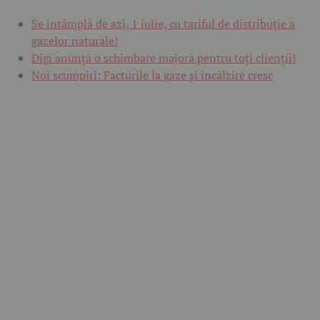
Se întâmplă de azi, 1 iulie, cu tariful de distribuție a
gazelor naturale!
Digi anunță o schimbare majoră pentru toți clienții!
Noi scumpiri: Facturile la gaze și încălzire cresc