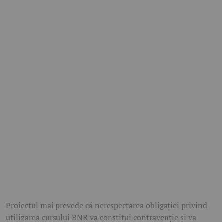
Proiectul mai prevede că nerespectarea obligației privind
utilizarea cursului BNR va constitui contravenție și va