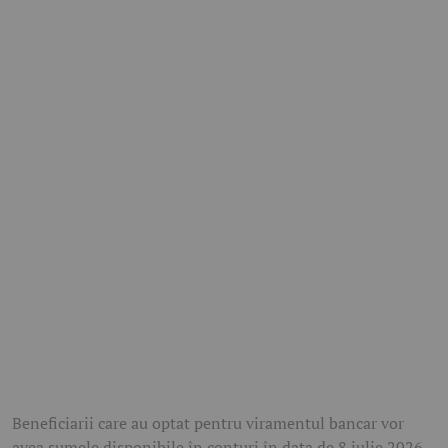
Beneficiarii care au optat pentru viramentul bancar vor
avea sumele disponibile în conturi în data de
8 iulie 2026
,