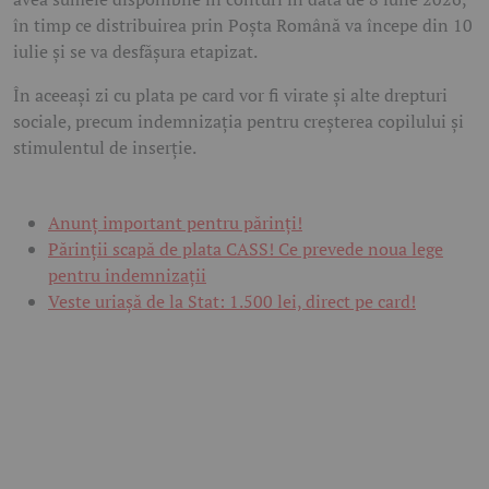
în timp ce distribuirea prin Poșta Română va începe
din 10
iulie
și se va desfășura etapizat.
În aceeași zi cu plata pe card vor fi virate și alte drepturi
sociale, precum indemnizația pentru creșterea copilului și
stimulentul de inserție.
Anunț important pentru părinți!
Părinții scapă de plata CASS! Ce prevede noua lege
pentru indemnizații
Veste uriașă de la Stat: 1.500 lei, direct pe card!