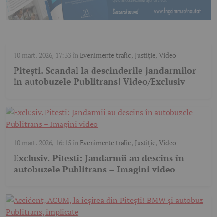
10 mart. 2026, 17:33
în
Evenimente trafic
,
Justiție
,
Video
Pitești. Scandal la descinderile jandarmilor
în autobuzele Publitrans! Video/Exclusiv
10 mart. 2026, 16:15
în
Evenimente trafic
,
Justiție
,
Video
Exclusiv. Pitesti: Jandarmii au descins în
autobuzele Publitrans – Imagini video