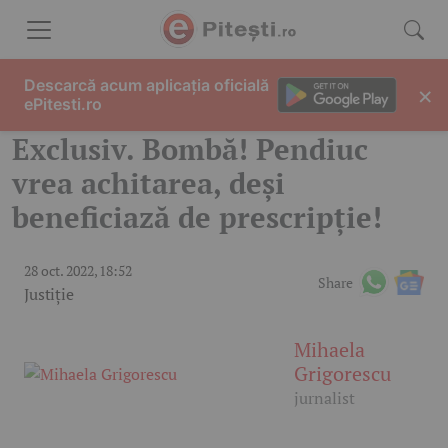
Skip to content
Descarcă acum aplicația oficială
×
ePitesti.ro
Exclusiv. Bombă! Pendiuc
vrea achitarea, deși
beneficiază de prescripție!
28 oct. 2022, 18:52
Share
Justiție
Mihaela
Grigorescu
jurnalist