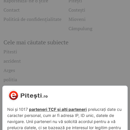
Raportează-ne o știre
Pitești
Contact
Costești
Politică de confidențialitate
Mioveni
Câmpulung
Cele mai căutate subiecte
Pitesti
accident
Arges
politia
mioveni
Caută rapid știrile care te interesează
Găsește cele mai recente știri, evenimente și subiecte de
interes din orașul tău. Introdu un cuvânt-cheie și descoperă
informațiile de care ai nevoie!