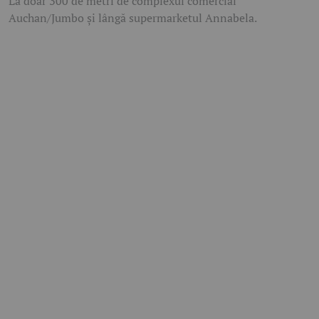
La doar 300 de metri de complexul comercial
Auchan/Jumbo și lângă supermarketul Annabela.