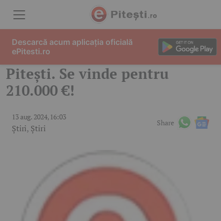
Skip to content
Descarcă acum aplicația oficială
ePitesti.ro
Pitești. Se vinde pentru
210.000 €!
13 aug. 2024, 16:03
Share
Știri
,
Știri