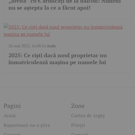
„lovită” cu € aruncați de la balcon! Nimeni
nu se aștepta la ce a făcut apoi!
26 mai 2025, 16:06
în
Auto
2025: Ce riști dacă noul proprietar nu
înmatriculează mașina pe numele lui
Pagini
Zone
Acasă
Curtea de Argeș
Raportează-ne o știre
Pitești
Contact
Costești