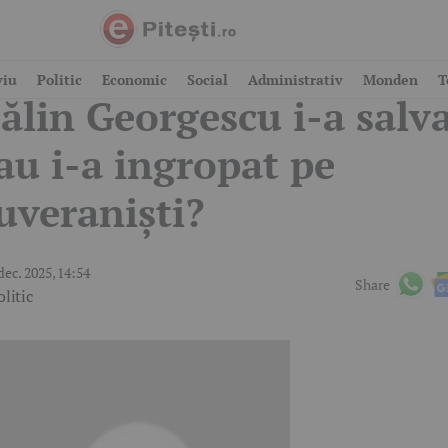
legerile din București:
viu
Politic
Economic
Social
Administrativ
Monden
T
ălin Georgescu i-a salv
au i-a ingropat pe
uveraniști?
dec. 2025, 14:54
Share
olitic