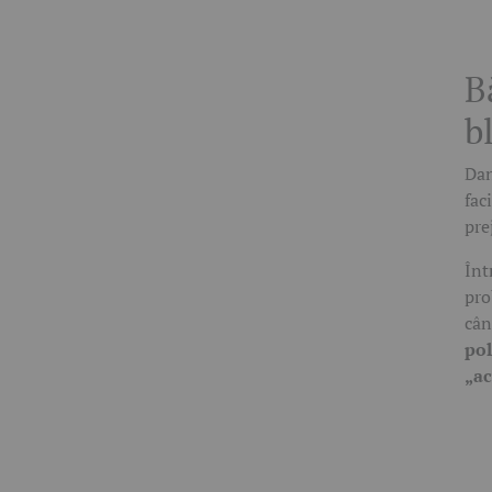
B
b
Dan
fac
pre
Înt
pro
cân
pol
„ac