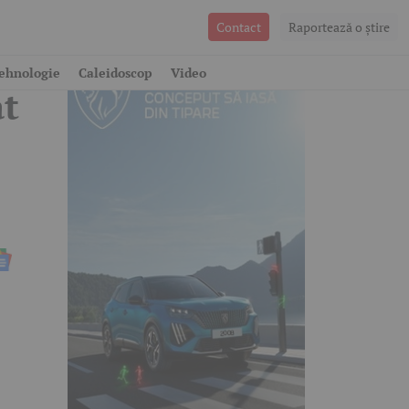
Contact
Raportează o ştire
ehnologie
Caleidoscop
Video
at