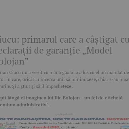
iucu: primarul care a câștigat c
eclarații de garanție „Model
olojan”
rian Ciucu nu a venit cu mâna goală: a adus cu el un mandat de
tor în care, oricât ar încerca unii să minimizeze, chiar s-au miș
rurile. Și a știut și să îl împacheteze
.
ipit lângă el imaginea lui Ilie Bolojan – un fel de etichetă
remium administrativ
”.