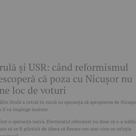
rulă și USR: când reformismul
escoperă că poza cu Nicușor nu
ine loc de voturi
ălin Drulă a intrat în cursă cu speranța că apropierea de Nicușo
 îl va împinge înainte
 fost o speranță naivă. Electoratul reformist nu doar că s-a subți
pare să se fi plictisit de ideea că fiecare om nou vine cu soluția
aculoasă.