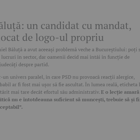
ăluță: un candidat cu mandat,
locat de logo-ul propriu
iel Băluță a avut aceeași problemă veche a Bucureștiului: poți 
i lucruri în sector, dar oamenii decid mai întâi în funcție de
judecăți despre partid.
r-un univers paralel, în care PSD nu provoacă reacții alergice,
babil ar fi fost mai ușor să fie ascultat. În lumea reală, eticheta 
tărit mai tare decât efortul său administrativ.
E o lecție amară:
itică nu e întotdeauna suficient să muncești, trebuie să și fi
ceptabil”.