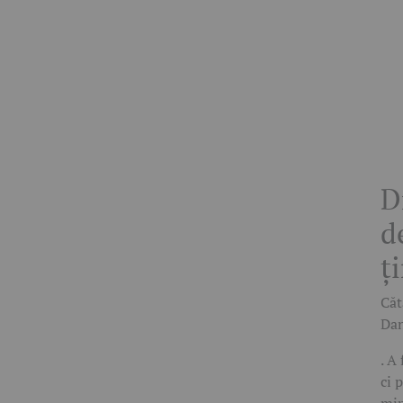
D
d
ț
Căt
Dan
. A
ci 
mir