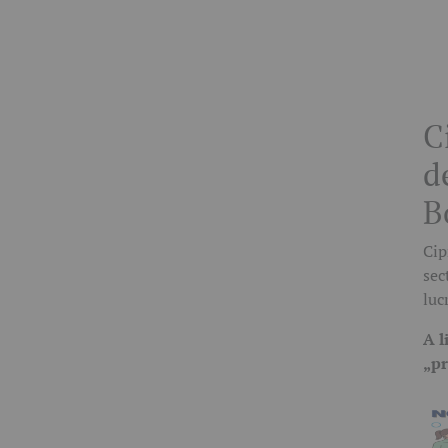
C
d
B
Cip
sec
luc
A l
„p