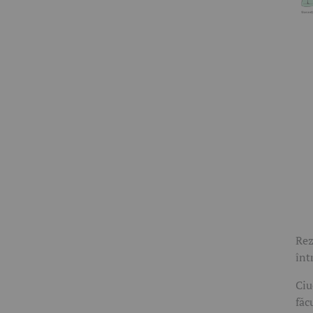
Rez
înt
Ciu
făc