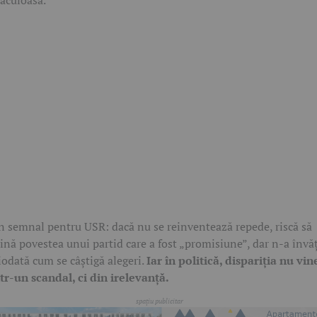
n semnal pentru USR: dacă nu se reinventează repede, riscă să
ină povestea unui partid care a fost „promisiune”, dar n-a învă
iodată cum se câștigă alegeri.
Iar în politică, dispariția nu vin
tr-un scandal, ci din irelevanță.