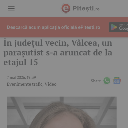
Skip to content
Descarcă acum aplicația oficială ePitesti.ro
În județul vecin, Vâlcea, un
parașutist s-a aruncat de la
etajul 15
7 mai 2026, 19:39
Share
Evenimente trafic
,
Video