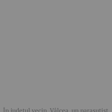
În județul vecin, Vâlcea, un parașutist