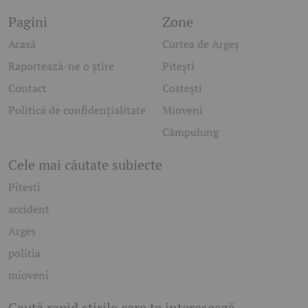
Pagini
Zone
Acasă
Curtea de Argeș
Raportează-ne o știre
Pitești
Contact
Costești
Politică de confidențialitate
Mioveni
Câmpulung
Cele mai căutate subiecte
Pitesti
accident
Arges
politia
mioveni
Caută rapid știrile care te interesează