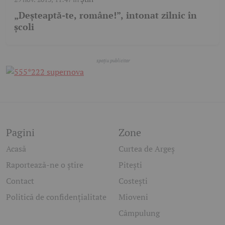
„Deșteaptă-te, române!”, intonat zilnic în
școli
Pagini
Zone
Acasă
Curtea de Argeș
Raportează-ne o știre
Pitești
Contact
Costești
Politică de confidențialitate
Mioveni
Câmpulung