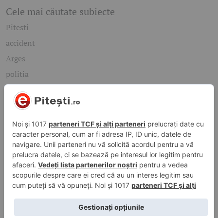
Cele mai căutate subiecte
Pitesti
accident
Arges
politia
mioveni
Caută rapid știrile care te interesează
Găsește cele mai recente știri, evenimente și subiecte de
interes din orașul tău. Introdu un cuvânt-cheie și descoperă
informațiile de care ai nevoie!
Caută