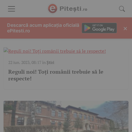
Skip to content
IMN
Descarcă acum aplicația oficială
×
ePitesti.ro
22 iun. 2023, 08:17
în
Știri
Reguli noi! Toți românii trebuie să le
respecte!